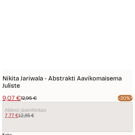
Product
images
Nikita Jariwala - Abstrakti Aavikomaisema
Juliste
9,07 €
12,95 €
-30%*
Aktivoi jäsenhintasi
7,77 €
12,95 €
Koko