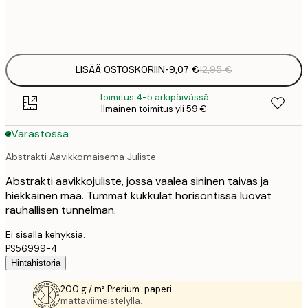
Frame
options
LISÄÄ OSTOSKORIIN
-
9,07 €
12,95 €
Toimitus 4-5 arkipäivässä
Ilmainen toimitus yli 59 €
Varastossa
Abstrakti Aavikkomaisema Juliste
Abstrakti aavikkojuliste, jossa vaalea sininen taivas ja
hiekkainen maa. Tummat kukkulat horisontissa luovat
rauhallisen tunnelman.
Ei sisällä kehyksiä.
PS56999-4
Hintahistoria
200 g / m² Prerium-paperi
mattaviimeistelyllä.