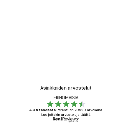
-30%*
New York City Juliste
Alkaen 9,07 €
12,95 €
Asiakkaiden arvostelut
ERINOMAISIA
4.3 5 tähdestä
Perustuen 70920 arvosana.
Lue joitakin arvosteluja täältä.
Varmennettu ostaja