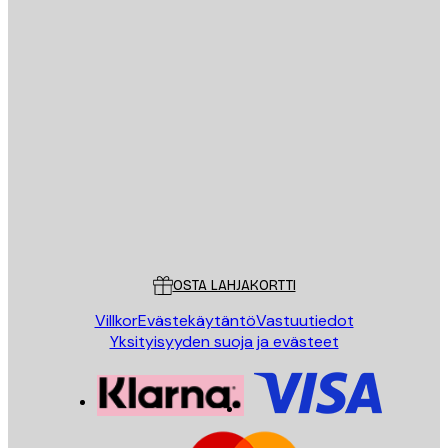
Sähköposti
LÄHETÄ
Store
Poster Store
Asiakaspalvelu
OSTA LAHJAKORTTI
Villkor
Evästekäytäntö
Vastuutiedot
Yksityisyyden suoja ja evästeet