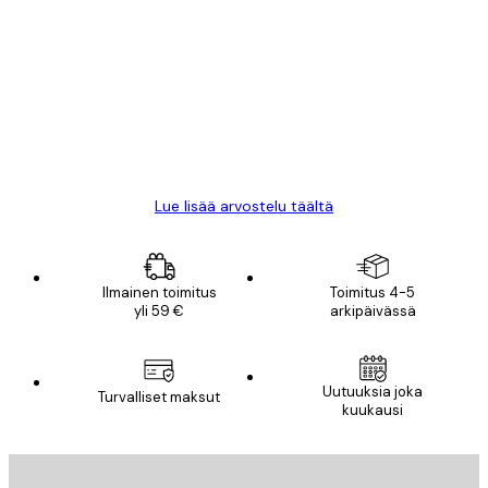
asiakkaiden
arvostelut
All good alweys
18 touko
Mika S
Lue lisää arvostelu täältä
Ilmainen toimitus
Toimitus 4-5
yli 59 €
arkipäivässä
Uutuuksia joka
Turvalliset maksut
kuukausi