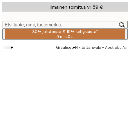
Skip
Ilmainen toimitus yli 59 €
to
main
content.
Etsi tuote, nimi, tuotemerkki...
30% julisteista & 15% kehyksistä*
0 min
0 s
Voimassa
asti:
▸
▸
Graafiset
Nikita Jariwala - Abstrakti Aa
2026-
08-
06