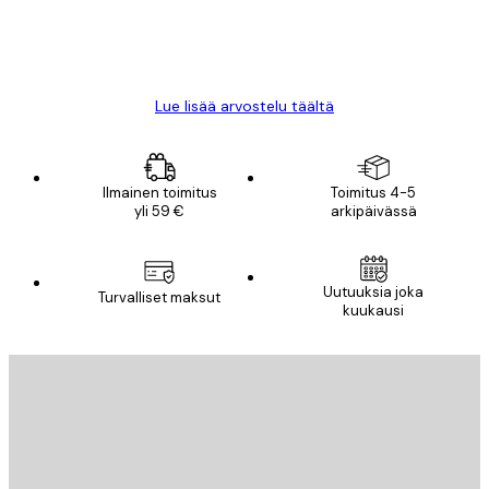
18 touko
Mika S
Lue lisää arvostelu täältä
Ilmainen toimitus
Toimitus 4-5
yli 59 €
arkipäivässä
Uutuuksia joka
Turvalliset maksut
kuukausi
Sähköposti