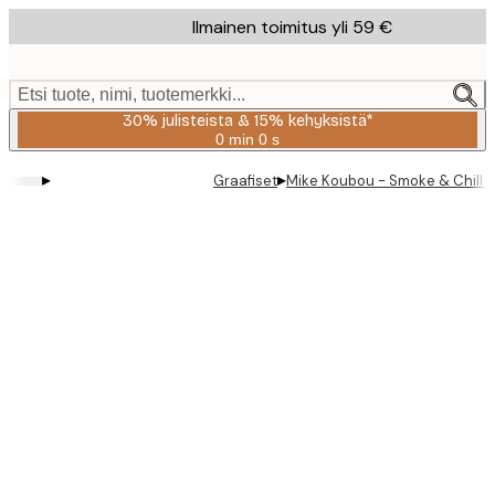
Skip
Ilmainen toimitus yli 59 €
to
main
content.
Etsi tuote, nimi, tuotemerkki...
30% julisteista & 15% kehyksistä*
0 min
0 s
Voimassa
asti:
▸
▸
Graafiset
Mike Koubou - Smoke & Chill J
2026-
08-
06