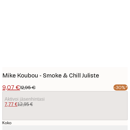
Product
images
Mike Koubou - Smoke & Chill Juliste
9,07 €
12,95 €
-30%*
Aktivoi jäsenhintasi
7,77 €
12,95 €
Koko