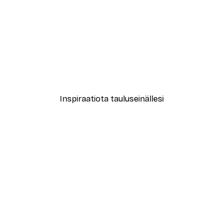
-30%*
ori No2-juliste
Coco Juliste
Alkaen 9,07 €
12,95 €
Inspiraatiota tauluseinällesi