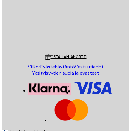
LÄHETÄ
Store
Poster Store
Asiakaspalvelu
OSTA LAHJAKORTTI
Villkor
Evästekäytäntö
Vastuutiedot
Yksityisyyden suoja ja evästeet