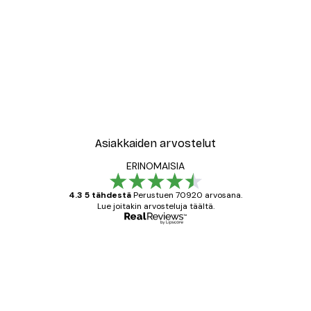
Asiakkaiden arvostelut
ERINOMAISIA
4.3 5 tähdestä
Perustuen 70920 arvosana.
Lue joitakin arvosteluja täältä.
Varmennettu ostaja
asiakkaiden
arvostelut
All good alweys