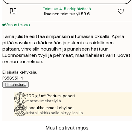
Toimitus 4-5 arkipäivässä
Ilmainen toimitus yli 59 €
Varastossa
Tämä juliste esittää simpanssin istumassa oksalla. Apina
pitää savuketta kädessään ja pukeutuu raidalliseen
paitaan, vihreisiin housuihin ja punaiseen hattuun.
Luonnosmainen tyyli ja pehmeät, maanläheiset värit luovat
rennon tunnelman.
Ei sisällä kehyksiä.
PS56951-4
Hintahistoria
200 g / m² Prerium-paperi
mattaviimeistelyllä.
Laadukkaimmat kehykset
kristallinkirkkaalla akryylilasilla.
Muut ostivat myös