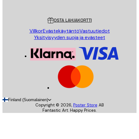
Poster Store
Asiakaspalvelu
OSTA LAHJAKORTTI
Villkor
Evästekäytäntö
Vastuutiedot
Yksityisyyden suoja ja evästeet
Finland (Suomalainen)
Copyright ©
2026
,
Poster Store
AB
Fantastic Art. Happy Prices.