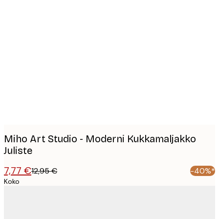
Product
images
Miho Art Studio - Moderni Kukkamaljakko
Juliste
7,77 €
12,95 €
-40%*
Koko