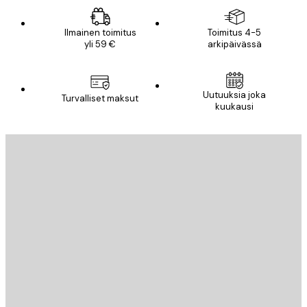
Ilmainen toimitus
Toimitus 4-5
yli 59 €
arkipäivässä
Uutuuksia joka
Turvalliset maksut
kuukausi
Sähköposti
LÄHETÄ
Store