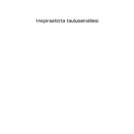
Alkaen 7,77 €
12,95 €
Inspiraatiota tauluseinällesi