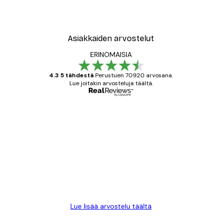
Asiakkaiden arvostelut
ERINOMAISIA
4.3 5 tähdestä
Perustuen 70920 arvosana.
Lue joitakin arvosteluja täältä.
Varmennettu ostaja
asiakkaiden
arvostelut
All good alweys
18 touko
Mika S
Lue lisää arvostelu täältä