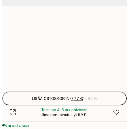
7
21x30 cm
1
12
30x40 cm
2
19
50x70 cm
3
26
70x100 cm
4
Frame
options
LISÄÄ OSTOSKORIIN
-
7,77 €
12,95 €
Toimitus 4-5 arkipäivässä
Ilmainen toimitus yli 59 €
Varastossa