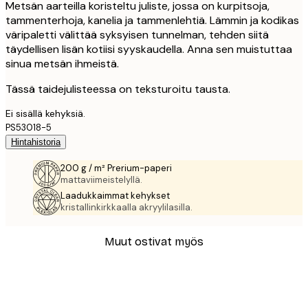
Metsän aarteilla koristeltu juliste, jossa on kurpitsoja,
tammenterhoja, kanelia ja tammenlehtiä. Lämmin ja kodikas
väripaletti välittää syksyisen tunnelman, tehden siitä
täydellisen lisän kotiisi syyskaudella. Anna sen muistuttaa
sinua metsän ihmeistä.
Tässä taidejulisteessa on teksturoitu tausta.
Ei sisällä kehyksiä.
PS53018-5
Hintahistoria
200 g / m² Prerium-paperi
mattaviimeistelyllä.
Laadukkaimmat kehykset
kristallinkirkkaalla akryylilasilla.
Muut ostivat myös