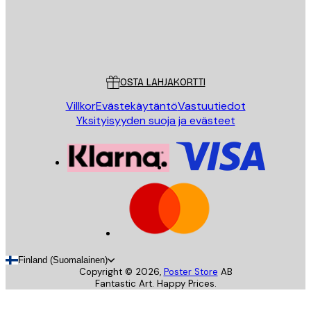
Store
Poster Store
Asiakaspalvelu
OSTA LAHJAKORTTI
Villkor
Evästekäytäntö
Vastuutiedot
Yksityisyyden suoja ja evästeet
Finland (Suomalainen)
Copyright ©
2026
,
Poster Store
AB
Fantastic Art. Happy Prices.