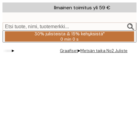
Skip
Ilmainen toimitus yli 59 €
to
main
content.
Etsi tuote, nimi, tuotemerkki...
30% julisteista & 15% kehyksistä*
0 min
0 s
Voimassa
asti:
▸
▸
Graafiset
Metsän taika No2 Juliste
2026-
08-
06