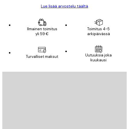
Lue lisää arvostelu täältä
Ilmainen toimitus
Toimitus 4-5
yli 59 €
arkipäivässä
Uutuuksia joka
Turvalliset maksut
kuukausi
Sähköposti
LÄHETÄ