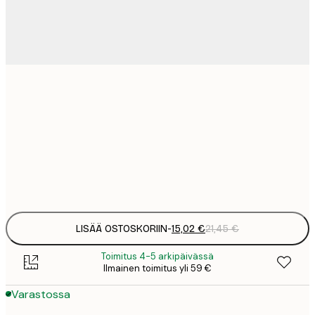
15
30x40 cm
2
23
50x70 cm
3
Frame
options
LISÄÄ OSTOSKORIIN
-
15,02 €
21,45 €
Toimitus 4-5 arkipäivässä
Ilmainen toimitus yli 59 €
Varastossa