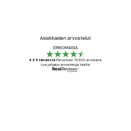
Asiakkaiden arvostelut
ERINOMAISIA
4.3 5 tähdestä
Perustuen 70920 arvosana.
Lue joitakin arvosteluja täältä.
Varmennettu ostaja
asiakkaiden
arvostelut
All good alweys
18 touko
Mika S