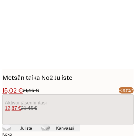
Product
images
Metsän taika No2 Juliste
15,02 €
21,45 €
-30%*
Aktivoi jäsenhintasi
12,87 €
21,45 €
Juliste
Kanvaasi
Koko