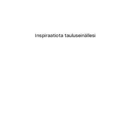
-30%*
Juliste
Lämmin Lehto Juliste
Alkaen 15,02 €
21,45 €
Inspiraatiota tauluseinällesi