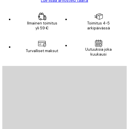
Lue lisää arvostelu täältä
Ilmainen toimitus
Toimitus 4-5
yli 59 €
arkipäivässä
Uutuuksia joka
Turvalliset maksut
kuukausi
Sähköposti
LÄHETÄ