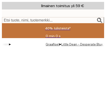
Skip
Ilmainen toimitus yli 59 €
to
main
content.
Etsi tuote, nimi, tuotemerkki...
40% Julisteista*
0 min
0 s
Voimassa
asti:
▸
▸
Graafiset
Little Dean - Desperate Blue 
2026-
08-
09