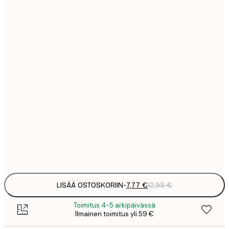
7
21x30 cm
1
12
30x40 cm
2
19
50x70 cm
3
26
70x100 cm
4
64
100x150 cm
Frame
options
LISÄÄ OSTOSKORIIN
-
7,77 €
12,95 €
Toimitus 4-5 arkipäivässä
Ilmainen toimitus yli 59 €