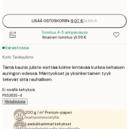
options
LISÄÄ OSTOSKORIIN
-
9,07 €
12,95 €
Toimitus 4-5 arkipäivässä
Ilmainen toimitus yli 59 €
Varastossa
Kurki Taidejuliste
Tämä kaunis juliste esittää kolme lentävää kurkea keltaisen
auringon edessä. Mäntyoksat ja yksinkertainen tyyli
tekevät siitä rauhallisen.
Ei sisällä kehyksiä.
PS53835-4
Hintahistoria
200 g / m² Prerium-paperi
mattaviimeistelyllä.
Laadukkaimmat kehykset
kristallinkirkkaalla akryylilasilla.