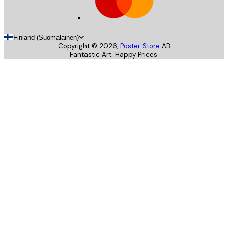
Finland (Suomalainen)
Copyright ©
2026
,
Poster Store
AB
Fantastic Art. Happy Prices.