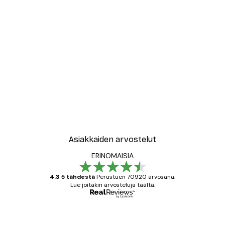
Asiakkaiden arvostelut
ERINOMAISIA
4.3 5 tähdestä
Perustuen 70920 arvosana.
Lue joitakin arvosteluja täältä.
Varmennettu ostaja
asiakkaiden