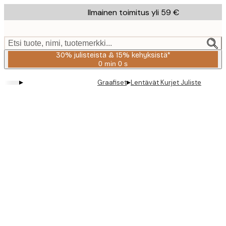
Skip
Ilmainen toimitus yli 59 €
to
main
content.
Etsi tuote, nimi, tuotemerkki...
30% julisteista & 15% kehyksistä*
0 min
0 s
Voimassa
asti:
▸
▸
Graafiset
Lentävät Kurjet Juliste
2026-
08-
06