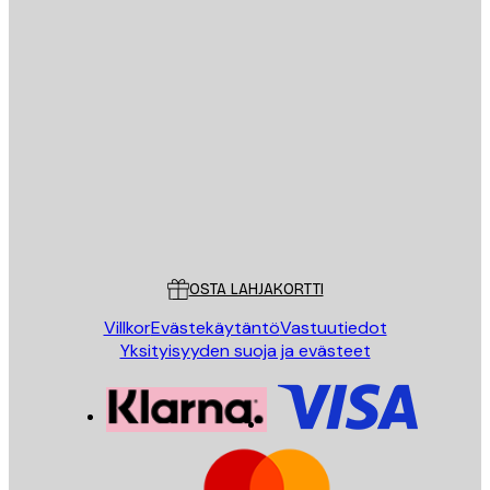
Sähköposti
LÄHETÄ
Store
Poster Store
Asiakaspalvelu
OSTA LAHJAKORTTI
Villkor
Evästekäytäntö
Vastuutiedot
Yksityisyyden suoja ja evästeet