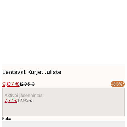
Product
images
Lentävät Kurjet Juliste
9,07 €
12,95 €
-30%*
Aktivoi jäsenhintasi
7,77 €
12,95 €
Koko