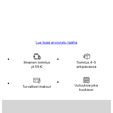
arvostelut
All good alweys
18 touko
Mika S
Lue lisää arvostelu täältä
Ilmainen toimitus
Toimitus 4-5
yli 59 €
arkipäivässä
Uutuuksia joka
Turvalliset maksut
kuukausi