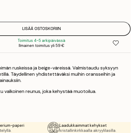
7
1
12
2
19
LISÄÄ OSTOSKORIIN
3
Toimitus 4-5 arkipäivässä
Ilmainen toimitus yli 59 €
pimän ruskeissa ja beige-väreissä. Valmistaudu syksyyn
intillä. Täydellinen yhdistettäväksi muihin oransseihin ja
lainauksiin.
tu valkoinen reunus, joka kehystää muotoilua.
rerium-paperi
Laadukkaimmat kehykset
elyllä.
kristallinkirkkaalla akryylilasilla.