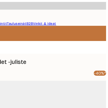
intit
Tauluseinät
B2B
Vinkit & Ideat
t -juliste
-40%*