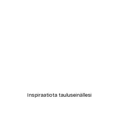
-40%*
Syksyinen tie Juliste
Alkaen 7,77 €
12,95 €
Inspiraatiota tauluseinällesi