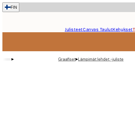
Skip
FIN
to
main
content.
Julisteet
Canvas Taulut
Kehykset
▸
▸
Graafiset
Lämpimät lehdet -juliste