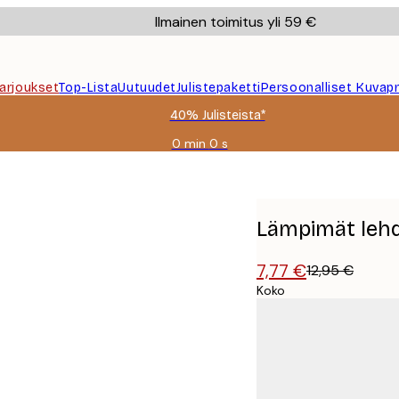
Ilmainen toimitus yli 59 €
Tarjoukset
Top-Lista
Uutuudet
Julistepaketti
Persoonalliset Kuvapr
40% Julisteista*
0 min
0 s
Voimassa
asti:
2026-
08-
09
Lämpimät lehde
7,77 €
12,95 €
Koko