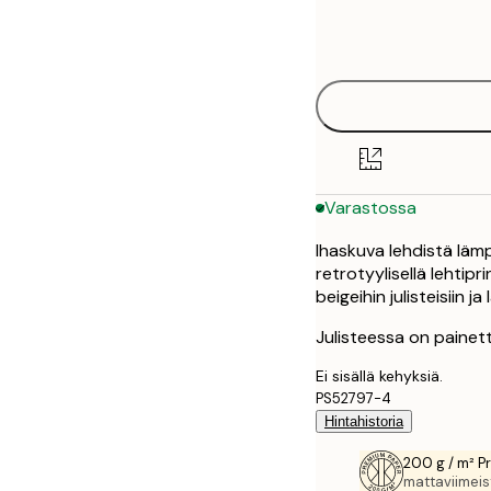
Frame
21x30 cm
options
30x40 cm
50x70 cm
Varastossa
Ihaskuva lehdistä läm
retrotyylisellä lehtipr
beigeihin julisteisiin ja 
Julisteessa on painet
Ei sisällä kehyksiä.
PS52797-4
Hintahistoria
200 g / m² P
mattaviimeist