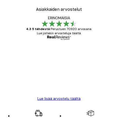
Asiakkaiden arvostelut
ERINOMAISIA
4.3 5 tähdestä
Perustuen 70920 arvosana.
Lue joitakin arvosteluja täältä.
Varmennettu ostaja
asiakkaiden
arvostelut
All good alweys
18 touko
Mika S
Lue lisää arvostelu täältä