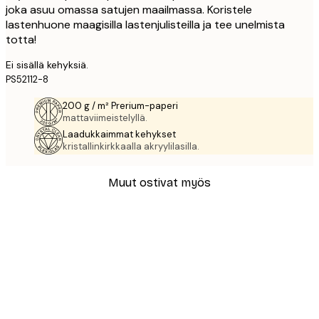
joka asuu omassa satujen maailmassa. Koristele
lastenhuone maagisilla lastenjulisteilla ja tee unelmista
totta!
Ei sisällä kehyksiä.
PS52112-8
200 g / m² Prerium-paperi
mattaviimeistelyllä.
Laadukkaimmat kehykset
kristallinkirkkaalla akryylilasilla.
Muut ostivat myös