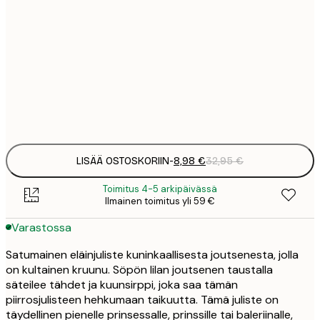
3
21x30 cm
1
8
50x70 cm
3
Frame
options
LISÄÄ OSTOSKORIIN
-
8,98 €
32,95 €
Toimitus 4-5 arkipäivässä
Ilmainen toimitus yli 59 €
Varastossa
Satumainen eläinjuliste kuninkaallisesta joutsenesta, jolla
on kultainen kruunu. Söpön lilan joutsenen taustalla
säteilee tähdet ja kuunsirppi, joka saa tämän
piirrosjulisteen hehkumaan taikuutta. Tämä juliste on
täydellinen pienelle prinsessalle, prinssille tai baleriinalle,