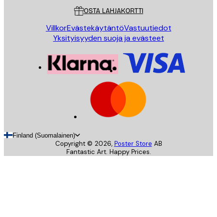
OSTA LAHJAKORTTI
Villkor
Evästekäytäntö
Vastuutiedot
Yksityisyyden suoja ja evästeet
Finland (Suomalainen)
Copyright ©
2026
,
Poster Store
AB
Fantastic Art. Happy Prices.