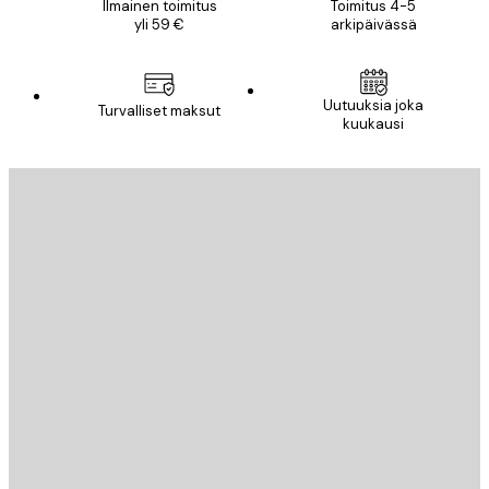
Ilmainen toimitus
Toimitus 4-5
yli 59 €
arkipäivässä
Uutuuksia joka
Turvalliset maksut
kuukausi
Sähköposti
LÄHETÄ
Store
Poster Store
Asiakaspalvelu