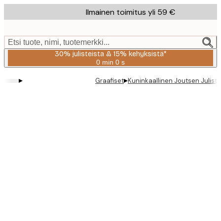
Skip
Ilmainen toimitus yli 59 €
to
main
content.
Etsi tuote, nimi, tuotemerkki...
30% julisteista & 15% kehyksistä*
0 min
0 s
Voimassa
asti:
▸
▸
Graafiset
Kuninkaallinen Joutsen Juliste
2026-
08-
06