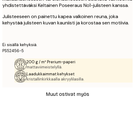
yhdistettäväksi Keltainen Poseeraus No1-julisteen kanssa.
Julisteeseen on painettu kapea valkoinen reuna, joka
kehystää julisteen kuvan kauniisti ja korostaa sen motiivia.
Ei sisällä kehyksiä.
PS52456-5
200 g / m² Prerium-paperi
mattaviimeistelyllä.
Laadukkaimmat kehykset
kristallinkirkkaalla akryylilasilla.
Muut ostivat myös