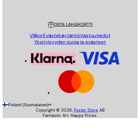
Poster Store
Asiakaspalvelu
OSTA LAHJAKORTTI
Villkor
Evästekäytäntö
Vastuutiedot
Yksityisyyden suoja ja evästeet
Finland (Suomalainen)
Copyright ©
2026
,
Poster Store
AB
Fantastic Art. Happy Prices.