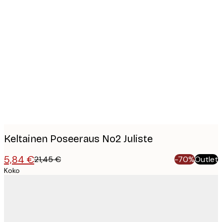
Product
images
Keltainen Poseeraus No2 Juliste
5,84 €
21,45 €
-70%
Outlet
Koko