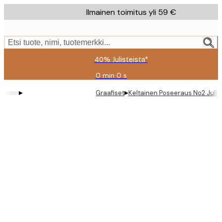
Skip
Ilmainen toimitus yli 59 €
to
main
content.
Etsi tuote, nimi, tuotemerkki...
40% Julisteista*
0 min
0 s
Voimassa
asti:
▸
▸
Graafiset
Keltainen Poseeraus No2 Julis
2026-
08-
09