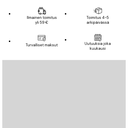
Ilmainen toimitus
Toimitus 4-5
yli 59 €
arkipäivässä
Uutuuksia joka
Turvalliset maksut
kuukausi
Sähköposti
LÄHETÄ
Store