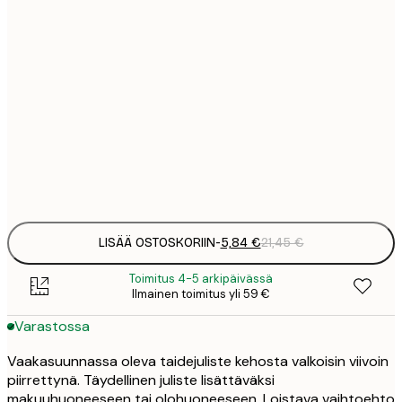
3
21x30 cm
1
5
30x40 cm
2
8
50x70 cm
3
Frame
options
LISÄÄ OSTOSKORIIN
-
5,84 €
21,45 €
Toimitus 4-5 arkipäivässä
Ilmainen toimitus yli 59 €
Varastossa
Vaakasuunnassa oleva taidejuliste kehosta valkoisin viivoin
piirrettynä. Täydellinen juliste lisättäväksi
makuuhuoneeseen tai olohuoneeseen. Loistava vaihtoehto