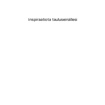
nkaat Juliste
Botanical Greenery No2 Ju
Alkaen 3,88 €
12,95 €
Inspiraatiota tauluseinällesi