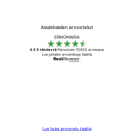
Asiakkaiden arvostelut
ERINOMAISIA
4.3 5 tähdestä
Perustuen 70920 arvosana.
Lue joitakin arvosteluja täältä.
Varmennettu ostaja
asiakkaiden
arvostelut
All good alweys
18 touko
Mika S
Lue lisää arvostelu täältä