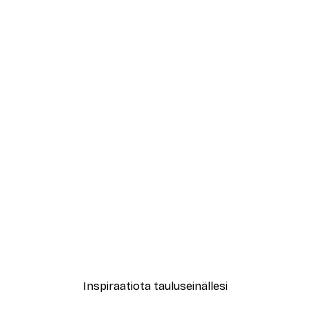
-70%
Outlet
uliste
Stay True -juliste
Alkaen 3,88 €
12,95 €
Inspiraatiota tauluseinällesi