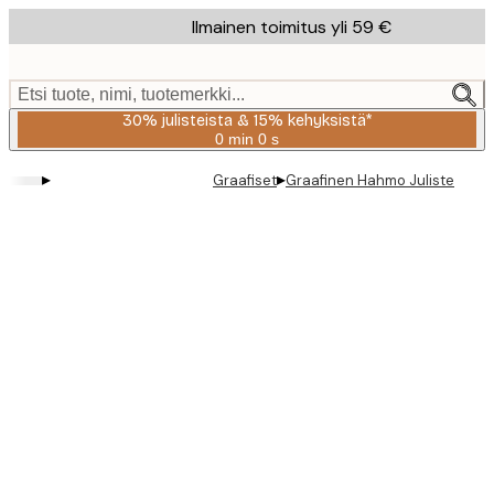
Skip
Ilmainen toimitus yli 59 €
to
main
content.
Etsi tuote, nimi, tuotemerkki...
30% julisteista & 15% kehyksistä*
0 min
0 s
Voimassa
asti:
▸
▸
Graafiset
Graafinen Hahmo Juliste
2026-
08-
06