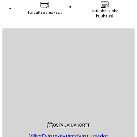
Uutuuksia joka
Turvalliset maksut
kuukausi
Sähköposti
LÄHETÄ
Store
Poster Store
Asiakaspalvelu
OSTA LAHJAKORTTI
Villkor
Evästekäytäntö
Vastuutiedot