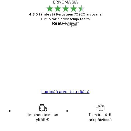
ERINOMAISIA
4.3 5 tähdestä
Perustuen 70920 arvosana.
Lue joitakin arvosteluja täältä.
Varmennettu ostaja
asiakkaiden
arvostelut
All good alweys
18 touko
Mika S
Lue lisää arvostelu täältä
Ilmainen toimitus
Toimitus 4-5
yli 59 €
arkipäivässä