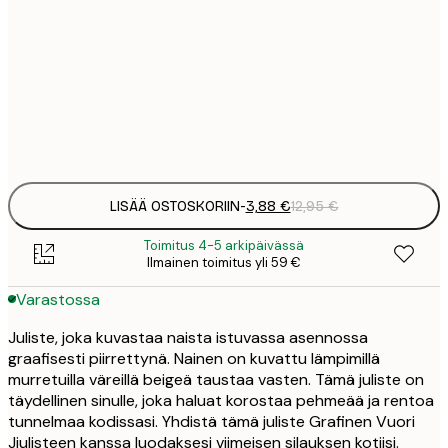
3
21x30 cm
1
5
30x40 cm
2
Frame
options
LISÄÄ OSTOSKORIIN
-
3,88 €
12,95 €
Toimitus 4-5 arkipäivässä
Ilmainen toimitus yli 59 €
Varastossa
Juliste, joka kuvastaa naista istuvassa asennossa
graafisesti piirrettynä. Nainen on kuvattu lämpimillä
murretuilla väreillä beigeä taustaa vasten. Tämä juliste on
täydellinen sinulle, joka haluat korostaa pehmeää ja rentoa
tunnelmaa kodissasi. Yhdistä tämä juliste Grafinen Vuori
Jjulisteen kanssa luodaksesi viimeisen silauksen kotiisi.