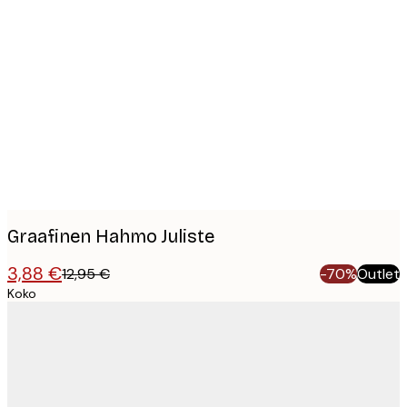
Product
images
Graafinen Hahmo Juliste
3,88 €
12,95 €
-70%
Outlet
Koko