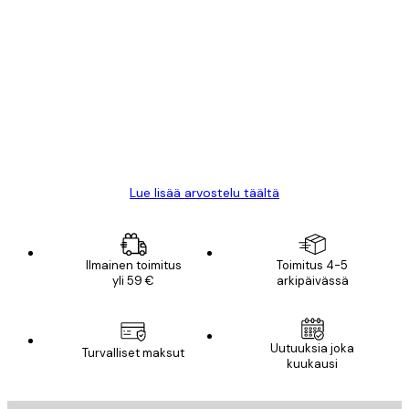
Varmennettu ostaja
asiakkaiden
arvostelut
All good alweys
18 touko
Mika S
Lue lisää arvostelu täältä
Ilmainen toimitus
Toimitus 4-5
yli 59 €
arkipäivässä
Uutuuksia joka
Turvalliset maksut
kuukausi