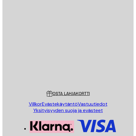
Sähköposti
LÄHETÄ
Store
Poster Store
Asiakaspalvelu
OSTA LAHJAKORTTI
Villkor
Evästekäytäntö
Vastuutiedot
Yksityisyyden suoja ja evästeet