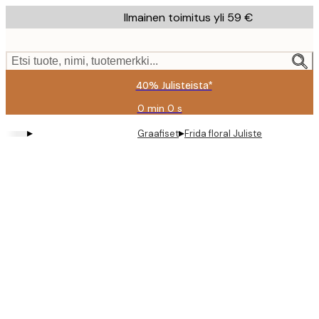
Skip
Ilmainen toimitus yli 59 €
to
main
content.
Etsi tuote, nimi, tuotemerkki...
40% Julisteista*
0 min
0 s
Voimassa
asti:
▸
▸
Graafiset
Frida floral Juliste
2026-
08-
09