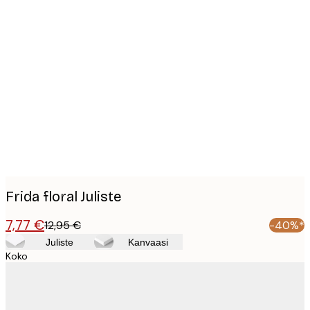
Product
images
Frida floral Juliste
7,77 €
12,95 €
-40%*
Juliste
Kanvaasi
Koko