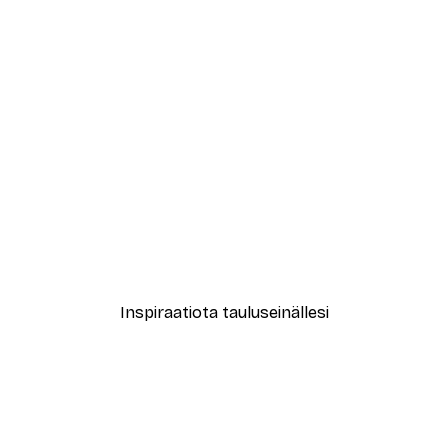
-40%*
s Juliste
Florent Bodart - Vintage S
Alkaen 7,77 €
12,95 €
Inspiraatiota tauluseinällesi