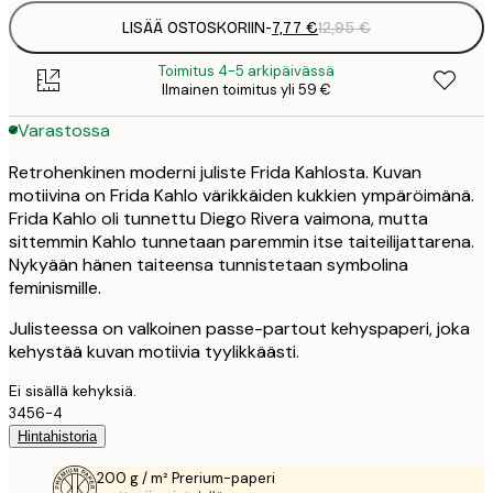
LISÄÄ OSTOSKORIIN
-
7,77 €
12,95 €
Toimitus 4-5 arkipäivässä
Ilmainen toimitus yli 59 €
Varastossa
Retrohenkinen moderni juliste Frida Kahlosta. Kuvan
motiivina on Frida Kahlo värikkäiden kukkien ympäröimänä.
Frida Kahlo oli tunnettu Diego Rivera vaimona, mutta
sittemmin Kahlo tunnetaan paremmin itse taiteilijattarena.
Nykyään hänen taiteensa tunnistetaan symbolina
feminismille.
Julisteessa on valkoinen passe-partout kehyspaperi, joka
kehystää kuvan motiivia tyylikkäästi.
Ei sisällä kehyksiä.
3456-4
Hintahistoria
200 g / m² Prerium-paperi