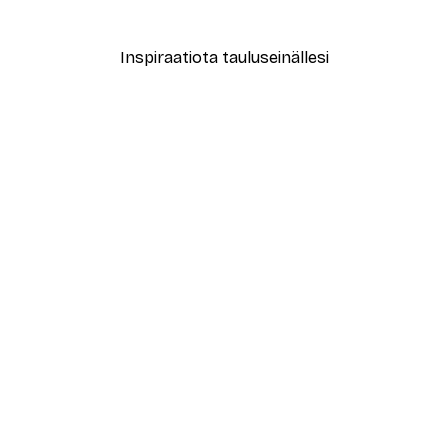
Alkaen 3,87 €
6,45 €
Inspiraatiota tauluseinällesi