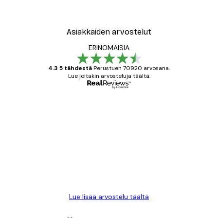
Asiakkaiden arvostelut
ERINOMAISIA
4.3 5 tähdestä
Perustuen 70920 arvosana.
Lue joitakin arvosteluja täältä.
Varmennettu ostaja
asiakkaiden
arvostelut
All good alweys
18 touko
Mika S
Lue lisää arvostelu täältä