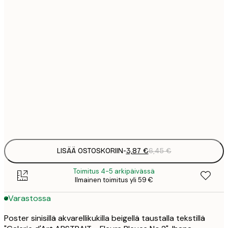
3
13x18 cm
7
21x30 cm
1
12
30x40 cm
2
19
50x70 cm
3
Frame
options
LISÄÄ OSTOSKORIIN
-
3,87 €
6,45 €
Toimitus 4-5 arkipäivässä
Ilmainen toimitus yli 59 €
Varastossa
Poster sinisillä akvarellikukilla beigellä taustalla tekstillä