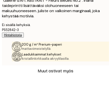
"Galerie d'Art ABSTRAIT - Fleurs Bleues No.2". Ihana
taideprintti lisättäväksi olohuoneeseen tai
makuuhuoneeseen. juliste on valkoinen marginaali, joka
kehystää motiivia.
Ei sisällä kehyksiä.
PS52842-3
Hintahistoria
200 g / m² Prerium-paperi
mattaviimeistelyllä.
Laadukkaimmat kehykset
kristallinkirkkaalla akryylilasilla.
Muut ostivat myös