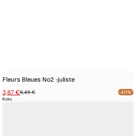
Product
images
Fleurs Bleues No2 -juliste
3,87 €
6,45 €
-40%*
Koko