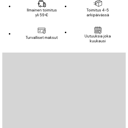
Ilmainen toimitus
Toimitus 4-5
yli 59 €
arkipäivässä
Uutuuksia joka
Turvalliset maksut
kuukausi
Sähköposti
LÄHETÄ
Store
Poster Store