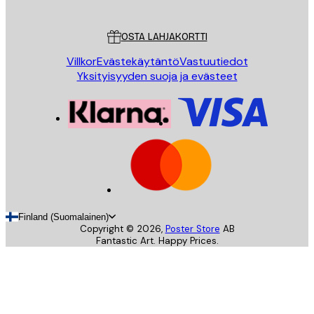
Asiakaspalvelu
OSTA LAHJAKORTTI
Villkor
Evästekäytäntö
Vastuutiedot
Yksityisyyden suoja ja evästeet
Finland (Suomalainen)
Copyright ©
2026
,
Poster Store
AB
Fantastic Art. Happy Prices.