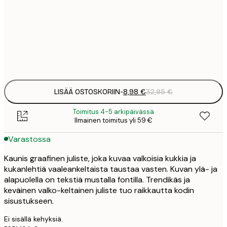
8
50x70 cm
3
Frame
options
LISÄÄ OSTOSKORIIN
-
8,98 €
32,95 €
Toimitus 4-5 arkipäivässä
Ilmainen toimitus yli 59 €
Varastossa
Kaunis graafinen juliste, joka kuvaa valkoisia kukkia ja
kukanlehtiä vaaleankeltaista taustaa vasten. Kuvan ylä- ja
alapuolella on tekstiä mustalla fontilla. Trendikäs ja
keväinen valko-keltainen juliste tuo raikkautta kodin
sisustukseen.
Ei sisällä kehyksiä.