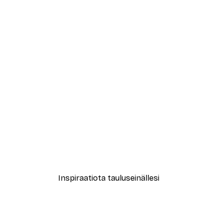
-70%
Outlet
No1 Juliste
Violetti Yö Juliste
Alkaen 3,88 €
12,95 €
Inspiraatiota tauluseinällesi