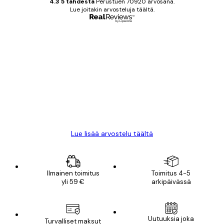
4.3 5 tähdestä
Perustuen 70920 arvosana.
Lue joitakin arvosteluja täältä.
Varmennettu ostaja
asiakkaiden
arvostelut
All good alweys
18 touko
Mika S
Lue lisää arvostelu täältä
Ilmainen toimitus
Toimitus 4-5
yli 59 €
arkipäivässä
Uutuuksia joka
Turvalliset maksut