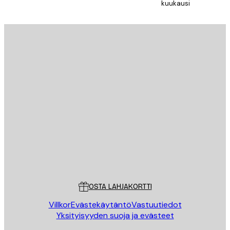
kuukausi
Sähköposti
LÄHETÄ
Store
Poster Store
Asiakaspalvelu
OSTA LAHJAKORTTI
Villkor
Evästekäytäntö
Vastuutiedot
Yksityisyyden suoja ja evästeet