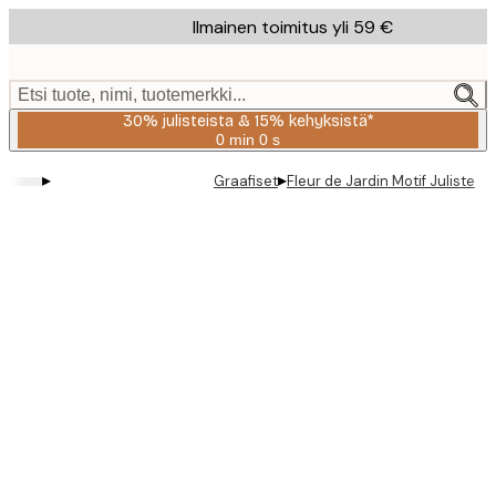
Skip
Ilmainen toimitus yli 59 €
to
main
content.
Etsi tuote, nimi, tuotemerkki...
30% julisteista & 15% kehyksistä*
0 min
0 s
Voimassa
asti:
▸
▸
Graafiset
Fleur de Jardin Motif Juliste
2026-
08-
06