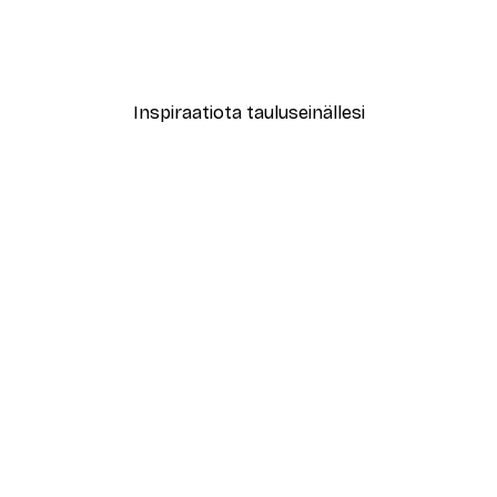
Alkaen 7,77 €
12,95 €
Inspiraatiota tauluseinällesi