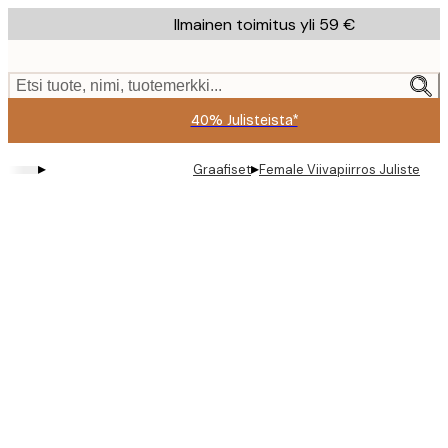
Skip
Ilmainen toimitus yli 59 €
to
main
content.
Etsi tuote, nimi, tuotemerkki...
40% Julisteista*
▸
▸
Graafiset
Female Viivapiirros Juliste