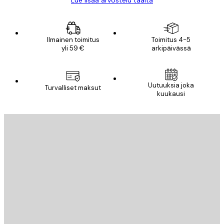
Lue lisää arvostelu täältä
Ilmainen toimitus
Toimitus 4-5
yli 59 €
arkipäivässä
Uutuuksia joka
Turvalliset maksut
kuukausi
Sähköposti
LÄHETÄ