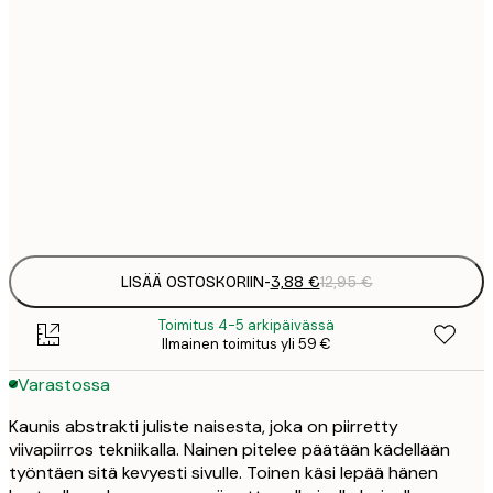
3
21x30 cm
1
5
30x40 cm
2
8
50x70 cm
3
Frame
options
LISÄÄ OSTOSKORIIN
-
3,88 €
12,95 €
Toimitus 4-5 arkipäivässä
Ilmainen toimitus yli 59 €
Varastossa
Kaunis abstrakti juliste naisesta, joka on piirretty
viivapiirros tekniikalla. Nainen pitelee päätään kädellään
työntäen sitä kevyesti sivulle. Toinen käsi lepää hänen