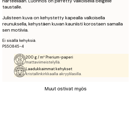
harteellaan. Luonnos on piirretty valkoisella beigelle
taustalle.
Julisteen kuva on kehystetty kapealla valkoisella
reunuksella, kehystäen kuvan kauniisti korostaen samalla
sen motiivia.
Ei sisällä kehyksiä.
PS50845-4
200 g / m² Prerium-paperi
mattaviimeistelyllä.
Laadukkaimmat kehykset
kristallinkirkkaalla akryylilasilla.
Muut ostivat myös