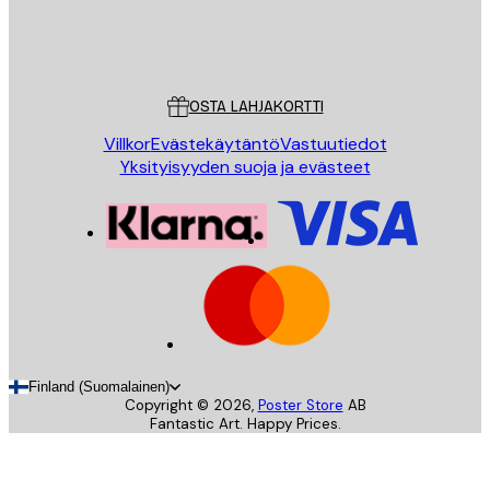
Store
Poster Store
Asiakaspalvelu
OSTA LAHJAKORTTI
Villkor
Evästekäytäntö
Vastuutiedot
Yksityisyyden suoja ja evästeet
Finland (Suomalainen)
Copyright ©
2026
,
Poster Store
AB
Fantastic Art. Happy Prices.