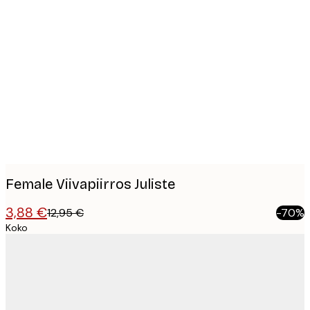
Product
images
Female Viivapiirros Juliste
3,88 €
12,95 €
-70%
Koko