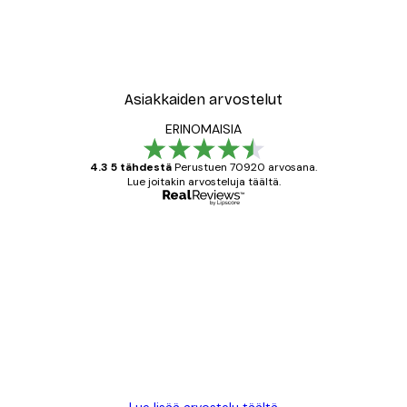
Asiakkaiden arvostelut
ERINOMAISIA
4.3 5 tähdestä
Perustuen 70920 arvosana.
Lue joitakin arvosteluja täältä.
Varmennettu ostaja
asiakkaiden
arvostelut
All good alweys
18 touko
Mika S