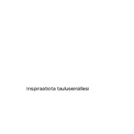
-70%
Outlet
Vihreä Strelitzian Lehti Juliste
Alkaen 3,88 €
12,95 €
Inspiraatiota tauluseinällesi