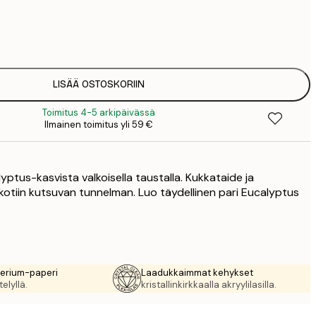
8
3
LISÄÄ OSTOSKORIIN
Toimitus 4-5 arkipäivässä
Ilmainen toimitus yli 59 €
lyptus-kasvista valkoisella taustalla. Kukkataide ja
 kotiin kutsuvan tunnelman. Luo täydellinen pari Eucalyptus
rerium-paperi
Laadukkaimmat kehykset
elyllä.
kristallinkirkkaalla akryylilasilla.