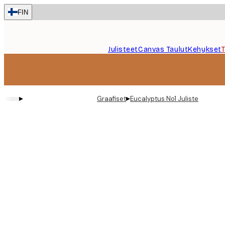
Skip
FIN
to
main
content.
Julisteet
Canvas Taulut
Kehykset
▸
▸
Graafiset
Eucalyptus No1 Juliste