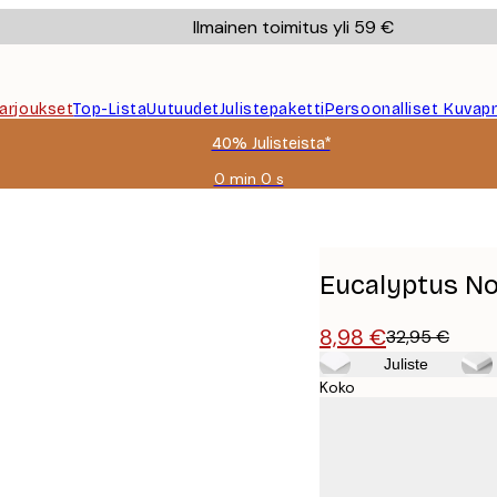
Ilmainen toimitus yli 59 €
Tarjoukset
Top-Lista
Uutuudet
Julistepaketti
Persoonalliset Kuvapr
40% Julisteista*
0 min
0 s
Voimassa
asti:
2026-
08-
09
Eucalyptus No1
8,98 €
32,95 €
Juliste
Koko