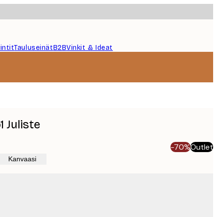
intit
Tauluseinät
B2B
Vinkit & Ideat
 Juliste
-70%
Outlet
Kanvaasi