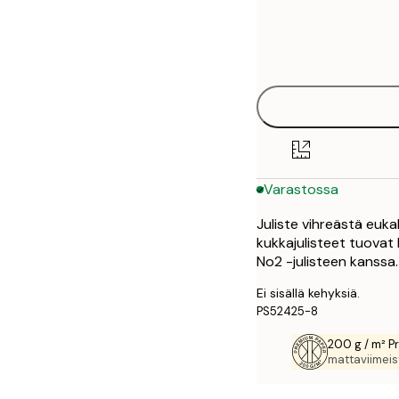
Frame
50x70 cm
options
Varastossa
Juliste vihreästä euka
kukkajulisteet tuovat
No2 -julisteen kanssa.
Ei sisällä kehyksiä.
PS52425-8
200 g / m² P
mattaviimeist