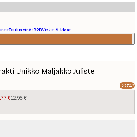
intit
Tauluseinät
B2B
Vinkit & Ideat
rakti Unikko Maljakko Juliste
-30%*
,77 €
12,95 €