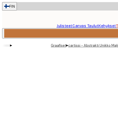
Skip
FIN
to
main
content.
Julisteet
Canvas Taulut
Kehykset
▸
▸
Graafiset
cartissi - Abstrakti Unikko Mal