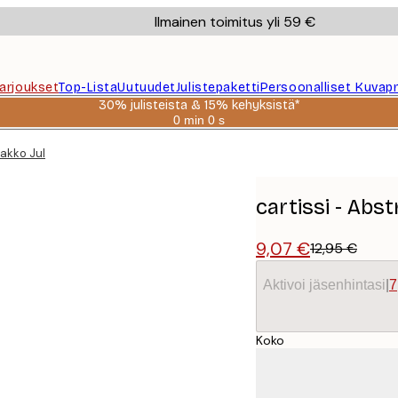
Ilmainen toimitus yli 59 €
Tarjoukset
Top-Lista
Uutuudet
Julistepaketti
Persoonalliset Kuvapr
30% julisteista & 15% kehyksistä*
0 min
0 s
Voimassa
asti:
jakko Juliste
2026-
08-
06
cartissi - Abst
9,07 €
12,95 €
Aktivoi jäsenhintasi
|
7
Koko