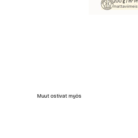
200 g / m² P
mattaviimeist
Muut ostivat myös