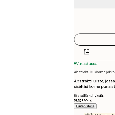
Frame
21x30 cm
options
30x40 cm
50x70 cm
70x100 cm
Varastossa
100x150 cm
Abstrakti Kukkamaljakko 
Abstrakti juliste, joss
sisältää kolme punaist
Ei sisällä kehyksiä.
PS57320-4
Hintahistoria