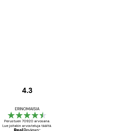
4.3
asiakkaiden
arvostelut
All good alweys
ERINOMAISIA
Perustuen 70920 arvosana.
Lue joitakin arvosteluja täältä.
18 touko