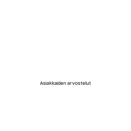
-30%*
Janel Bragg - Minimalistinen 
Alkaen 9,07 €
12,95 €
Asiakkaiden arvostelut