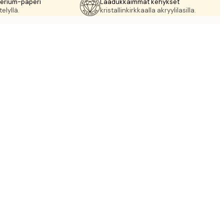
rerium-paperi
Laadukkaimmat kehykset
elyllä.
kristallinkirkkaalla akryylilasilla.