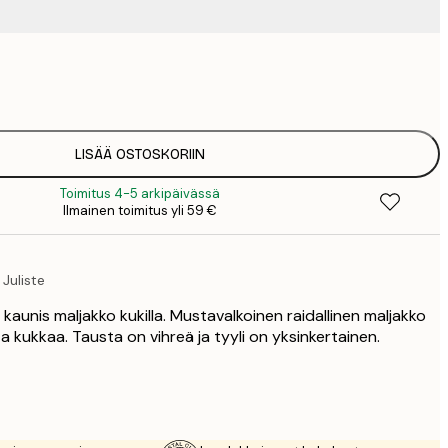
9
1
15
2
23
LISÄÄ OSTOSKORIIN
3
Toimitus 4-5 arkipäivässä
30
Ilmainen toimitus yli 59 €
4
75
Juliste
a kaunis maljakko kukilla. Mustavalkoinen raidallinen maljakko
a kukkaa. Tausta on vihreä ja tyyli on yksinkertainen.