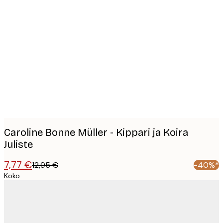
Product
images
Caroline Bonne Müller - Kippari ja Koira
Juliste
7,77 €
12,95 €
-40%*
Koko