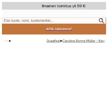
Skip
Ilmainen toimitus yli 59 €
to
main
content.
Etsi tuote, nimi, tuotemerkki...
40% Julisteista*
▸
▸
Graafiset
Caroline Bonne Müller - Kippari