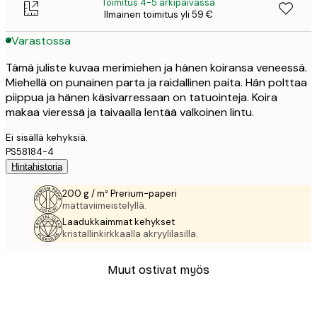
Toimitus 4-5 arkipäivässä
Ilmainen toimitus yli 59 €
Varastossa
Tämä juliste kuvaa merimiehen ja hänen koiransa veneessä.
Miehellä on punainen parta ja raidallinen paita. Hän polttaa
piippua ja hänen käsivarressaan on tatuointeja. Koira
makaa vieressä ja taivaalla lentää valkoinen lintu.
Ei sisällä kehyksiä.
PS58184-4
Hintahistoria
200 g / m² Prerium-paperi
mattaviimeistelyllä.
Laadukkaimmat kehykset
kristallinkirkkaalla akryylilasilla.
Muut ostivat myös