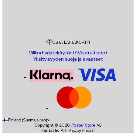
Store
Poster Store
Asiakaspalvelu
OSTA LAHJAKORTTI
Villkor
Evästekäytäntö
Vastuutiedot
Yksityisyyden suoja ja evästeet
Finland (Suomalainen)
Copyright ©
2026
,
Poster Store
AB
Fantastic Art. Happy Prices.