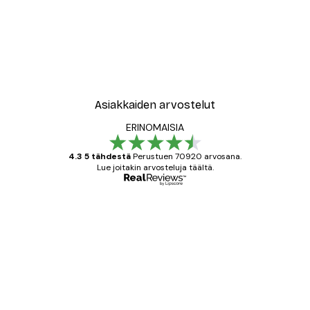
-40%*
le No2 Juliste
Muotikatu Juliste
Alkaen 7,77 €
12,95 €
Asiakkaiden arvostelut
ERINOMAISIA
4.3 5 tähdestä
Perustuen 70920 arvosana.
Lue joitakin arvosteluja täältä.
Varmennettu ostaja
asiakkaiden
arvostelut
All good alweys
18 touko
Mika S