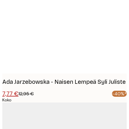
Product
images
Ada Jarzebowska - Naisen Lempeä Syli Juliste
7,77 €
12,95 €
-40%*
Koko