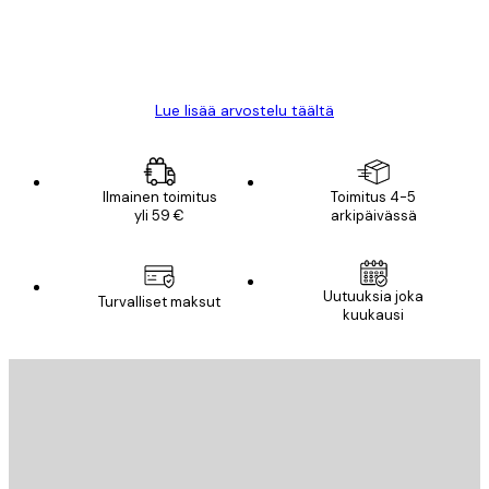
18 touko
Mika S
Lue lisää arvostelu täältä
Ilmainen toimitus
Toimitus 4-5
yli 59 €
arkipäivässä
Uutuuksia joka
Turvalliset maksut
kuukausi