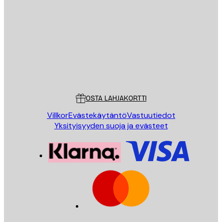
Sähköposti
LÄHETÄ
Store
Poster Store
Asiakaspalvelu
OSTA LAHJAKORTTI
Villkor
Evästekäytäntö
Vastuutiedot
Yksityisyyden suoja ja evästeet