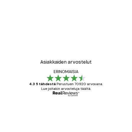
-40%*
Coco Juliste
Alkaen 7,77 €
12,95 €
Asiakkaiden arvostelut
ERINOMAISIA
4.3 5 tähdestä
Perustuen 70920 arvosana.
Lue joitakin arvosteluja täältä.
Varmennettu ostaja
asiakkaiden
arvostelut
All good alweys