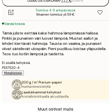
LISÄÄ OSTOSKORIIN
-
7,77 €
12,95 €
Toimitus 4-5 arkipäivässä
Ilmainen toimitus yli 59 €
Varastossa
Tämä juliste esittää kaksi hahmoa lämpimässä halissa.
Pinkki ja punainen väri luovat lämpöä. Mustat aallot ja
lehdet kiertävät hahmoja. Tausta on vaalea, ja punaiset
viivat säteilevät ulospäin. Pieni puolikuu loistaa yläpuolella.
Teos tuo kotiin lämpöä ja taidetta.
Ei sisällä kehyksiä.
PS57520-4
Hintahistoria
200 g / m² Prerium-paperi
mattaviimeistelyllä.
Laadukkaimmat kehykset
kristallinkirkkaalla akryylilasilla.
Muut ostivat myös