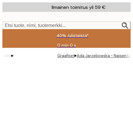
Skip
Ilmainen toimitus yli 59 €
to
main
content.
Etsi tuote, nimi, tuotemerkki...
40% Julisteista*
0 min
0 s
Voimassa
asti:
▸
▸
Graafiset
Ada Jarzebowska - Naisen Lem
2026-
08-
09