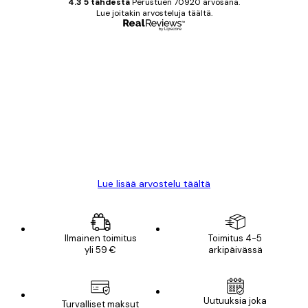
4.3 5 tähdestä
Perustuen 70920 arvosana.
Lue joitakin arvosteluja täältä.
Varmennettu ostaja
asiakkaiden
arvostelut
All good alweys
18 touko
Mika S
Lue lisää arvostelu täältä
Ilmainen toimitus
Toimitus 4-5
yli 59 €
arkipäivässä
Uutuuksia joka
Turvalliset maksut