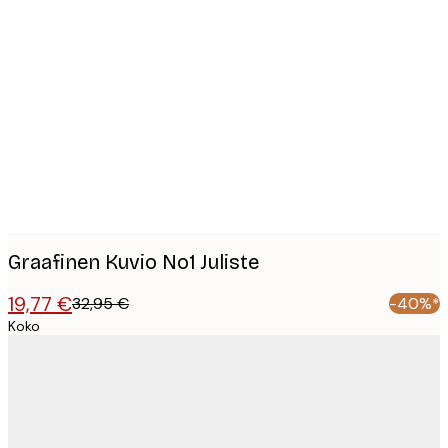
Product
images
Graafinen Kuvio No1 Juliste
19,77 €
32,95 €
-40%*
Koko