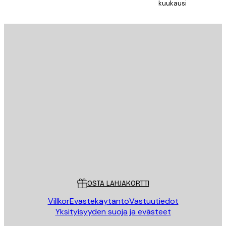
kuukausi
Sähköposti
LÄHETÄ
Store
Poster Store
Asiakaspalvelu
OSTA LAHJAKORTTI
Villkor
Evästekäytäntö
Vastuutiedot
Yksityisyyden suoja ja evästeet