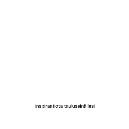
-70%
Outlet
usujen Lammen Yli Juliste
Graafiset Kaaret Juliste
Alkaen 3,88 €
12,95 €
Inspiraatiota tauluseinällesi