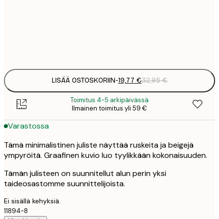
19
50x70 cm
3
Frame
options
LISÄÄ OSTOSKORIIN
-
19,77 €
32,95 €
Toimitus 4-5 arkipäivässä
Ilmainen toimitus yli 59 €
Varastossa
Tämä minimalistinen juliste näyttää ruskeita ja beigejä
ympyröitä. Graafinen kuvio luo tyylikkään kokonaisuuden.
Tämän julisteen on suunnitellut alun perin yksi
taideosastomme suunnittelijoista.
Ei sisällä kehyksiä.
11894-8