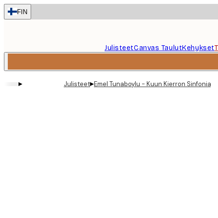
Skip
FIN
to
main
content.
Julisteet
Canvas Taulut
Kehykset
▸
▸
Julisteet
Emel Tunaboylu - Kuun Kierron Sinfonia Ju