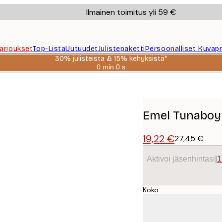
Ilmainen toimitus yli 59 €
Tarjoukset
Top-Lista
Uutuudet
Julistepaketti
Persoonalliset Kuvapr
30% julisteista & 15% kehyksistä*
0 min
0 s
Voimassa
asti:
liste
2026-
08-
06
Emel Tunaboylu
19,22 €
27,45 €
Aktivoi jäsenhintasi
|
1
Koko