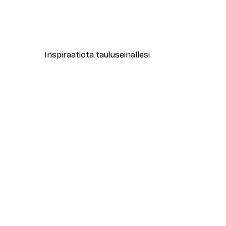
Muotikatu Juliste
Alkaen 9,07 €
12,95 €
Inspiraatiota tauluseinällesi