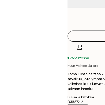
Frame
50x50 cm
options
Varastossa
Kuun Vaiheet Juliste
Tämä juliste esittää k
täysikuu, jota ympärö
valkoiset kuut luovat 
taivaan ihmeitä.
Ei sisällä kehyksiä.
PS58372-2