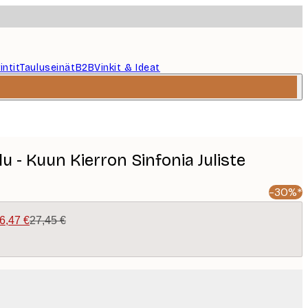
intit
Tauluseinät
B2B
Vinkit & Ideat
 - Kuun Kierron Sinfonia Juliste
-30%*
6,47 €
27,45 €