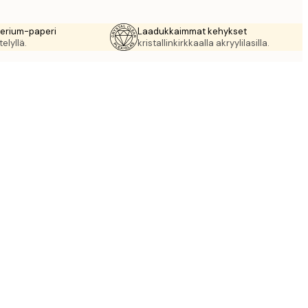
rerium-paperi
Laadukkaimmat kehykset
elyllä.
kristallinkirkkaalla akryylilasilla.