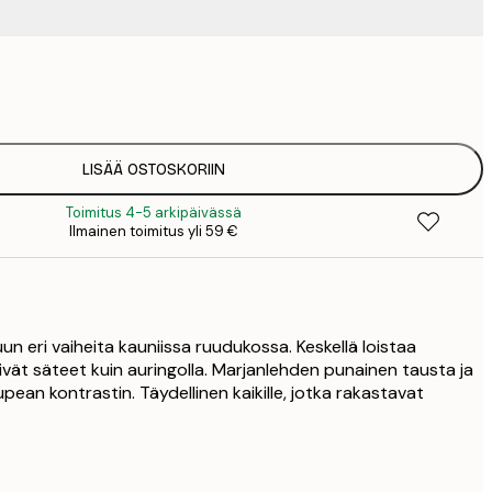
19
2
LISÄÄ OSTOSKORIIN
Toimitus 4-5 arkipäivässä
Ilmainen toimitus yli 59 €
uun eri vaiheita kauniissa ruudukossa. Keskellä loistaa
ivät säteet kuin auringolla. Marjanlehden punainen tausta ja
upean kontrastin. Täydellinen kaikille, jotka rakastavat