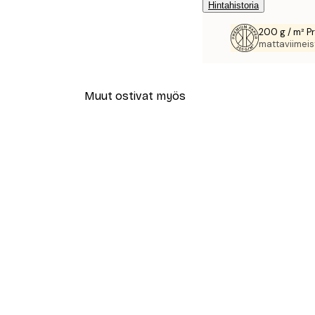
Hintahistoria
200 g / m² P
mattaviimeist
Muut ostivat myös