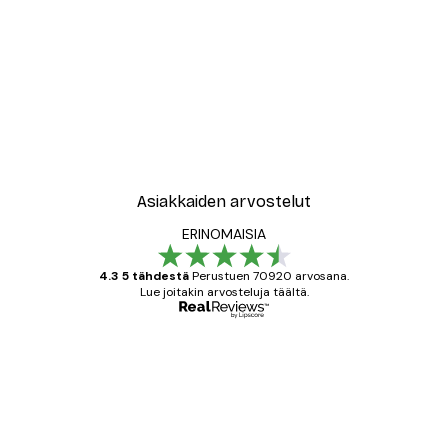
Asiakkaiden arvostelut
ERINOMAISIA
4.3 5 tähdestä
Perustuen 70920 arvosana.
Lue joitakin arvosteluja täältä.
Varmennettu ostaja
asiakkaiden
arvostelut
All good alweys