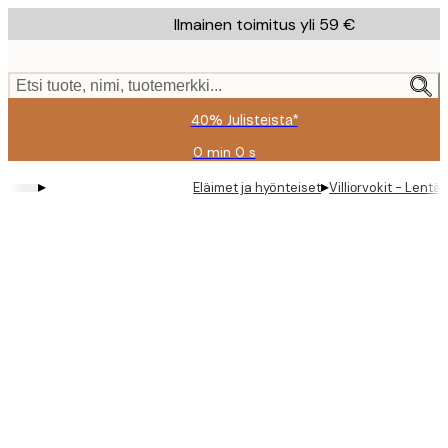
Skip
Ilmainen toimitus yli 59 €
to
main
content.
Etsi tuote, nimi, tuotemerkki...
40% Julisteista*
0 min
0 s
Voimassa
asti:
▸
▸
Eläimet ja hyönteiset
Villiоrvokit - Lent
2026-
08-
09