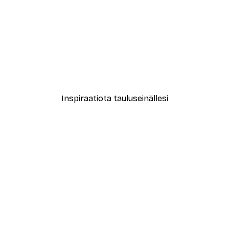
-40%*
New York City Juliste
Alkaen 7,77 €
12,95 €
Inspiraatiota tauluseinällesi