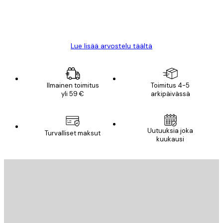
18 touko
Mika S
Lue lisää arvostelu täältä
Ilmainen toimitus
Toimitus 4-5
yli 59 €
arkipäivässä
Uutuuksia joka
Turvalliset maksut
kuukausi
Sähköposti