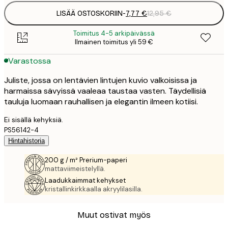
LISÄÄ OSTOSKORIIN
-
7,77 €
12,95 €
Toimitus 4-5 arkipäivässä
Ilmainen toimitus yli 59 €
Varastossa
Juliste, jossa on lentävien lintujen kuvio valkoisissa ja
harmaissa sävyissä vaaleaa taustaa vasten. Täydellisiä
tauluja luomaan rauhallisen ja elegantin ilmeen kotiisi.
Ei sisällä kehyksiä.
PS56142-4
Hintahistoria
200 g / m² Prerium-paperi
mattaviimeistelyllä.
Laadukkaimmat kehykset
kristallinkirkkaalla akryylilasilla.
Muut ostivat myös