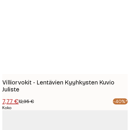
Product
images
Villiоrvokit - Lentävien Kyyhkysten Kuvio
Juliste
7,77 €
12,95 €
-40%*
Koko