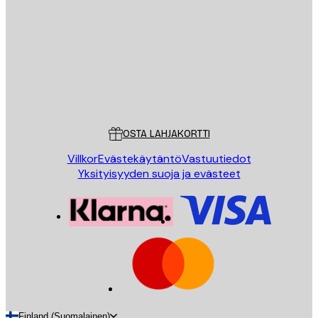
LÄHETÄ
Store
Poster Store
Asiakaspalvelu
OSTA LAHJAKORTTI
Villkor
Evästekäytäntö
Vastuutiedot
Yksityisyyden suoja ja evästeet
Finland (Suomalainen)