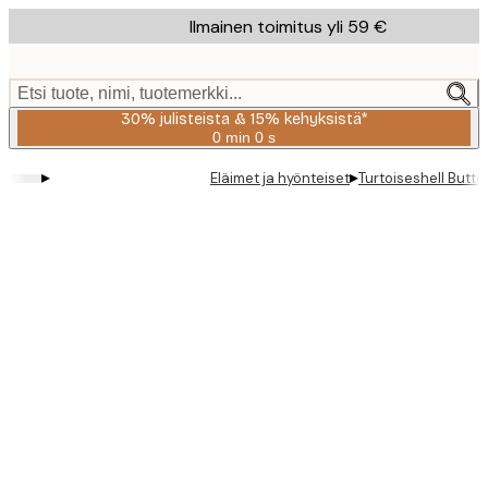
Skip
Ilmainen toimitus yli 59 €
to
main
content.
Etsi tuote, nimi, tuotemerkki...
30% julisteista & 15% kehyksistä*
0 min
0 s
Voimassa
asti:
▸
▸
Eläimet ja hyönteiset
Turtoiseshell Butter
2026-
08-
06