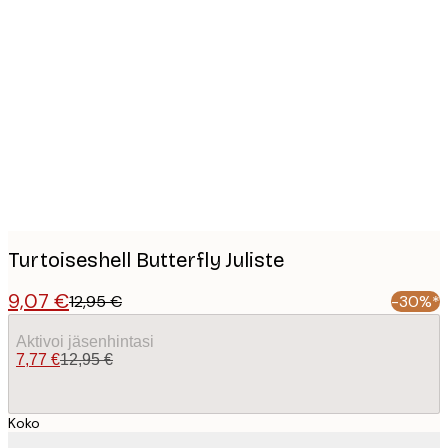
Product
images
Turtoiseshell Butterfly Juliste
9,07 €
12,95 €
-30%*
Aktivoi jäsenhintasi
7,77 €
12,95 €
Koko