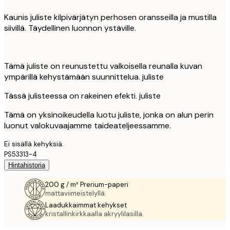
Kaunis juliste kilpivärjätyn perhosen oransseilla ja mustilla
siivillä. Täydellinen luonnon ystäville.
Tämä juliste on reunustettu valkoisella reunalla kuvan
ympärillä kehystämään suunnittelua. juliste
Tässä julisteessa on rakeinen efekti. juliste
Tämä on yksinoikeudella luotu juliste, jonka on alun perin
luonut valokuvaajamme taideateljeessamme.
Ei sisällä kehyksiä.
PS53313-4
Hintahistoria
200 g / m² Prerium-paperi
mattaviimeistelyllä.
Laadukkaimmat kehykset
kristallinkirkkaalla akryylilasilla.