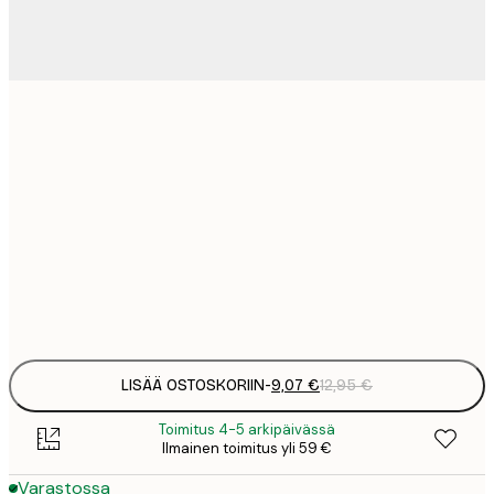
9
21x30 cm
1
15
30x40 cm
2
23
50x70 cm
3
Frame
options
LISÄÄ OSTOSKORIIN
-
9,07 €
12,95 €
Toimitus 4-5 arkipäivässä
Ilmainen toimitus yli 59 €
Varastossa