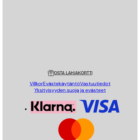
Sähköposti
LÄHETÄ
Store
Poster Store
Asiakaspalvelu
OSTA LAHJAKORTTI
Villkor
Evästekäytäntö
Vastuutiedot
Yksityisyyden suoja ja evästeet