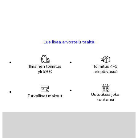
18 touko
Mika S
Lue lisää arvostelu täältä
Ilmainen toimitus
Toimitus 4-5
yli 59 €
arkipäivässä
Uutuuksia joka
Turvalliset maksut
kuukausi