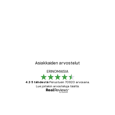
Asiakkaiden arvostelut
ERINOMAISIA
4.3 5 tähdestä
Perustuen 70920 arvosana.
Lue joitakin arvosteluja täältä.
Varmennettu ostaja
asiakkaiden
arvostelut
All good alweys