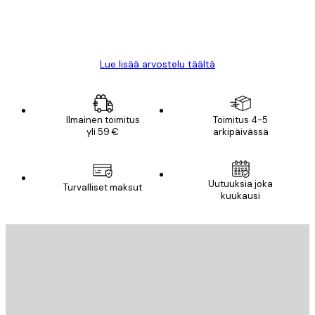
18 touko
Mika S
Lue lisää arvostelu täältä
Ilmainen toimitus
Toimitus 4-5
yli 59 €
arkipäivässä
Uutuuksia joka
Turvalliset maksut
kuukausi
Sähköposti