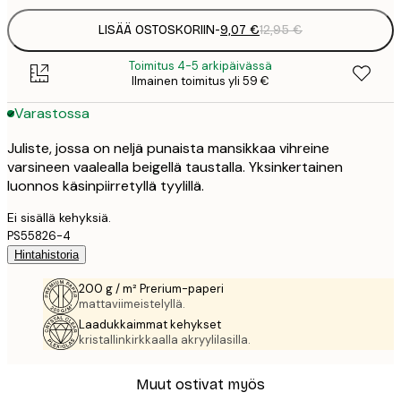
LISÄÄ OSTOSKORIIN
-
9,07 €
12,95 €
Toimitus 4-5 arkipäivässä
Ilmainen toimitus yli 59 €
Varastossa
Juliste, jossa on neljä punaista mansikkaa vihreine
varsineen vaalealla beigellä taustalla. Yksinkertainen
luonnos käsinpiirretyllä tyylillä.
Ei sisällä kehyksiä.
PS55826-4
Hintahistoria
200 g / m² Prerium-paperi
mattaviimeistelyllä.
Laadukkaimmat kehykset
kristallinkirkkaalla akryylilasilla.
Muut ostivat myös