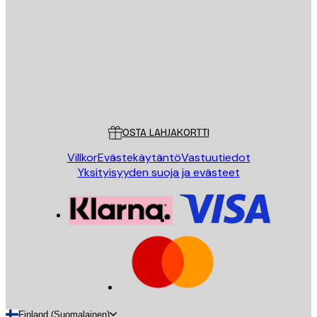
LÄHETÄ
Store
Poster Store
Asiakaspalvelu
OSTA LAHJAKORTTI
Villkor
Evästekäytäntö
Vastuutiedot
Yksityisyyden suoja ja evästeet
Finland (Suomalainen)