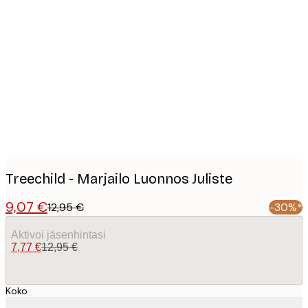
Product
images
Treechild - Marjailo Luonnos Juliste
9,07 €
12,95 €
-30%*
Aktivoi jäsenhintasi
7,77 €
12,95 €
Koko