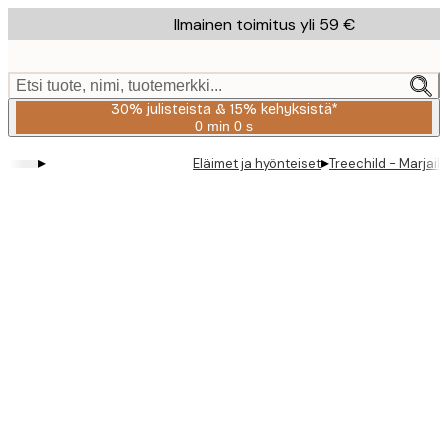
Skip
Ilmainen toimitus yli 59 €
to
main
content.
Etsi tuote, nimi, tuotemerkki...
30% julisteista & 15% kehyksistä*
0 min
0 s
Voimassa
asti:
▸
▸
Eläimet ja hyönteiset
Treechild - Marjail
2026-
08-
06