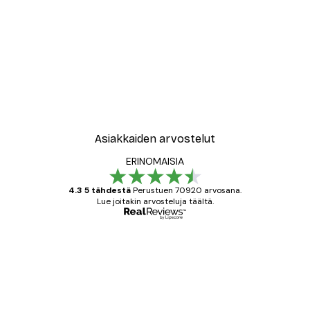
-30%*
New York City Juliste
Alkaen 9,07 €
12,95 €
Asiakkaiden arvostelut
ERINOMAISIA
4.3 5 tähdestä
Perustuen 70920 arvosana.
Lue joitakin arvosteluja täältä.
Varmennettu ostaja
asiakkaiden
arvostelut
All good alweys