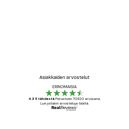
-30%*
New York City Juliste
Alkaen 9,07 €
12,95 €
Asiakkaiden arvostelut
ERINOMAISIA
4.3 5 tähdestä
Perustuen 70920 arvosana.
Lue joitakin arvosteluja täältä.
Varmennettu ostaja
asiakkaiden