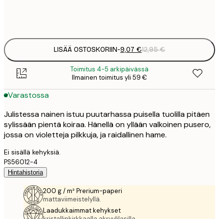
Frame
options
LISÄÄ OSTOSKORIIN
-
9,07 €
12,95 €
Toimitus 4-5 arkipäivässä
Ilmainen toimitus yli 59 €
Varastossa
Julistessa nainen istuu puutarhassa puisella tuolilla pitäen
sylissään pientä koiraa. Hänellä on yllään valkoinen pusero,
jossa on violetteja pilkkuja, ja raidallinen hame.
Ei sisällä kehyksiä.
PS56012-4
Hintahistoria
200 g / m² Prerium-paperi
mattaviimeistelyllä.
Laadukkaimmat kehykset
kristallinkirkkaalla akryylilasilla.