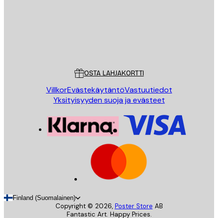
Store
Poster Store
Asiakaspalvelu
OSTA LAHJAKORTTI
Villkor
Evästekäytäntö
Vastuutiedot
Yksityisyyden suoja ja evästeet
Finland (Suomalainen)
Copyright ©
2026
,
Poster Store
AB
Fantastic Art. Happy Prices.