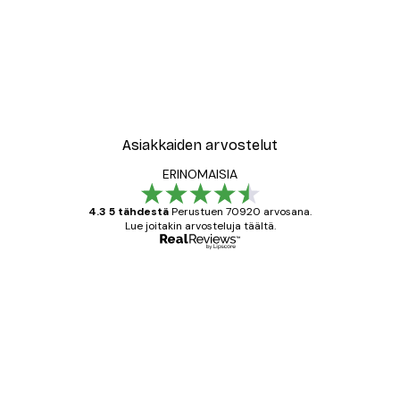
Asiakkaiden arvostelut
ERINOMAISIA
4.3 5 tähdestä
Perustuen 70920 arvosana.
Lue joitakin arvosteluja täältä.
Varmennettu ostaja
asiakkaiden
arvostelut
All good alweys
18 touko