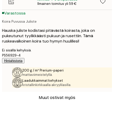
Ilmainen toimitus yli 59 €
Varastossa
Koira Puvussa Juliste
Hauska juliste kodistasi pitävästä koirasta, joka on
pukeutunut tyylikkäästi pukuun ja rusettiin. Tämä
ruskeavalkoinen koira tuo hymyn huulillesi!
Ei sisällä kehyksiä.
PS56929-4
Hintahistoria
200 g / m² Prerium-paperi
mattaviimeistelyllä.
Laadukkaimmat kehykset
kristallinkirkkaalla akryylilasilla.
Muut ostivat myös