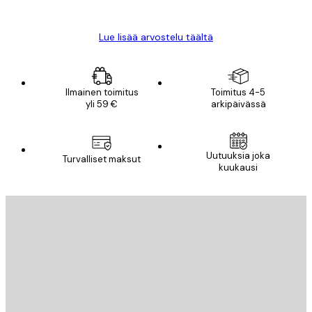
Mika S
Lue lisää arvostelu täältä
Ilmainen toimitus
Toimitus 4-5
yli 59 €
arkipäivässä
Uutuuksia joka
Turvalliset maksut
kuukausi
Sähköposti
LÄHETÄ