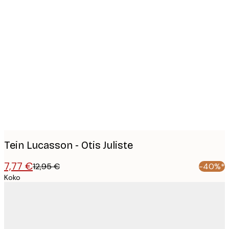
Product
images
Tein Lucasson - Otis Juliste
7,77 €
12,95 €
-40%*
Koko