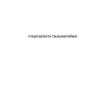
-40%*
New York City Juliste
Alkaen 7,77 €
12,95 €
Inspiraatiota tauluseinällesi