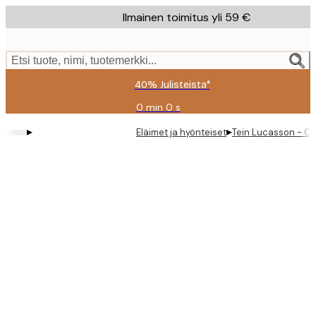
Skip
Ilmainen toimitus yli 59 €
to
main
content.
Etsi tuote, nimi, tuotemerkki...
40% Julisteista*
0 min
0 s
Voimassa
asti:
▸
▸
Eläimet ja hyönteiset
Tein Lucasson - Oti
2026-
08-
09