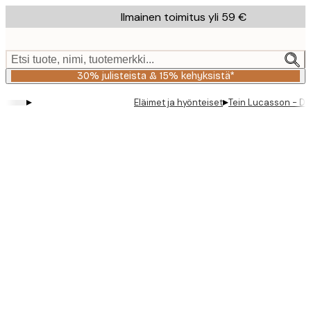
Skip
Ilmainen toimitus yli 59 €
to
main
content.
Etsi tuote, nimi, tuotemerkki...
30% julisteista & 15% kehyksistä*
▸
▸
Eläimet ja hyönteiset
Tein Lucasson - Dai