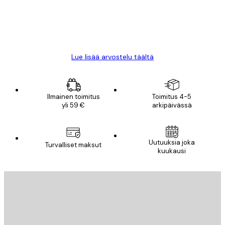
18 touko
Mika S
Lue lisää arvostelu täältä
Ilmainen toimitus
Toimitus 4-5
yli 59 €
arkipäivässä
Uutuuksia joka
Turvalliset maksut
kuukausi