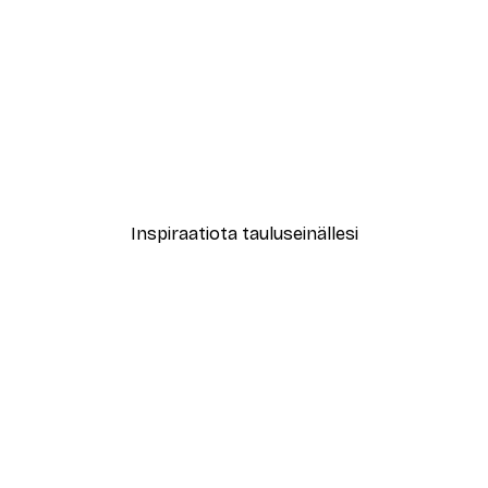
-30%*
Juliste
New York City Juliste
Alkaen 9,07 €
12,95 €
Inspiraatiota tauluseinällesi