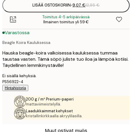
LISÄÄ OSTOSKORIIN
-
9,07 €
12,95 €
Toimitus 4-5 arkipäivässä
Ilmainen toimitus yli 59 €
Varastossa
Beagle Koira Kauluksessa
Hauska beagle-koira valkoisessa kauluksessa tummaa
taustaa vasten. Tämä söpö juliste tuo iloa ja lämpöä kotiisi.
Täydellinen lemmikinystäville!
Ei sisällä kehyksiä.
PS56922-4
Hintahistoria
200 g / m² Prerium-paperi
mattaviimeistelyllä.
Laadukkaimmat kehykset
kristallinkirkkaalla akryylilasilla.
Muut ostivat myös