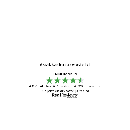
Asiakkaiden arvostelut
ERINOMAISIA
4.3 5 tähdestä
Perustuen 70920 arvosana.
Lue joitakin arvosteluja täältä.
Varmennettu ostaja
asiakkaiden
arvostelut
All good alweys