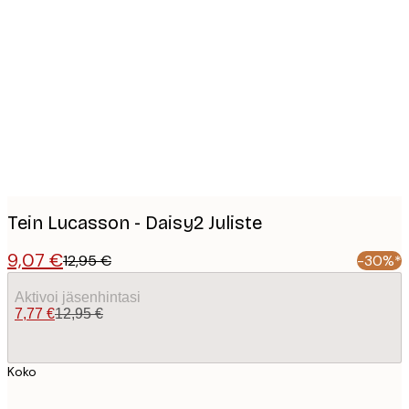
Product
images
Tein Lucasson - Daisy2 Juliste
9,07 €
12,95 €
-30%*
Aktivoi jäsenhintasi
7,77 €
12,95 €
Koko