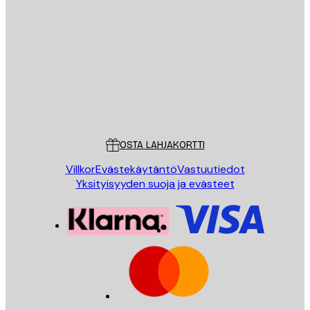
Sähköposti
LÄHETÄ
Store
Poster Store
Asiakaspalvelu
OSTA LAHJAKORTTI
Villkor
Evästekäytäntö
Vastuutiedot
Yksityisyyden suoja ja evästeet