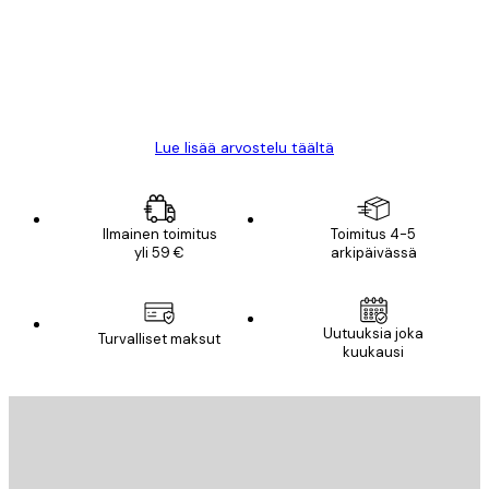
18 touko
Mika S
Lue lisää arvostelu täältä
Ilmainen toimitus
Toimitus 4-5
yli 59 €
arkipäivässä
Uutuuksia joka
Turvalliset maksut
kuukausi