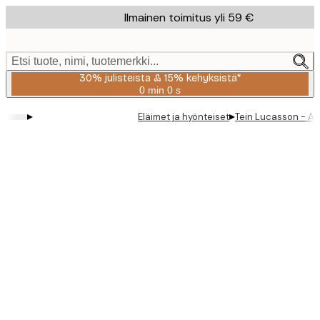
Skip
Ilmainen toimitus yli 59 €
to
main
content.
Etsi tuote, nimi, tuotemerkki...
30% julisteista & 15% kehyksistä*
0 min
0 s
Voimassa
asti:
▸
▸
Eläimet ja hyönteiset
Tein Lucasson - At
2026-
08-
06