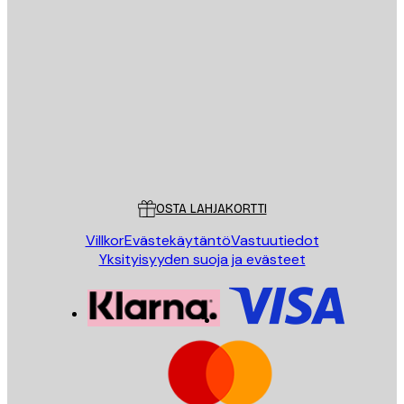
Sähköposti
LÄHETÄ
Store
Poster Store
Asiakaspalvelu
OSTA LAHJAKORTTI
Villkor
Evästekäytäntö
Vastuutiedot
Yksityisyyden suoja ja evästeet