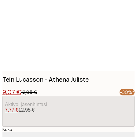
Product
images
Tein Lucasson - Athena Juliste
9,07 €
12,95 €
-30%*
Aktivoi jäsenhintasi
7,77 €
12,95 €
Koko