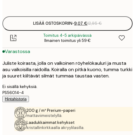
Frame
options
LISÄÄ OSTOSKORIIN
-
9,07 €
12,95 €
Toimitus 4-5 arkipäivässä
Ilmainen toimitus yli 59 €
Varastossa
Juliste koirasta, jolla on valkoinen röyhelökauluri ja musta
asu valkoisilla raidoilla. Koiralla on pitkä kuono, tumma turkki
ja suuret kiiltävät silmät tummaa taustaa vasten.
Ei sisällä kehyksiä.
PS56014-4
Hintahistoria
200 g / m² Prerium-paperi
mattaviimeistelyllä.
Laadukkaimmat kehykset
kristallinkirkkaalla akryylilasilla.