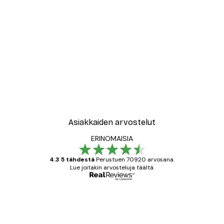
-30%*
New York City Juliste
Alkaen 9,07 €
12,95 €
Asiakkaiden arvostelut
ERINOMAISIA
4.3 5 tähdestä
Perustuen 70920 arvosana.
Lue joitakin arvosteluja täältä.
Varmennettu ostaja
asiakkaiden
arvostelut
All good alweys