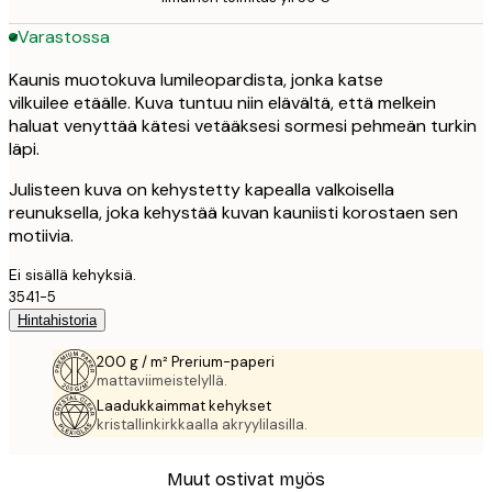
Varastossa
Kaunis muotokuva lumileopardista, jonka katse
vilkuilee etäälle. Kuva tuntuu niin elävältä, että melkein
haluat venyttää kätesi vetääksesi sormesi pehmeän turkin
läpi.
Julisteen kuva on kehystetty kapealla valkoisella
reunuksella, joka kehystää kuvan kauniisti korostaen sen
motiivia.
Ei sisällä kehyksiä.
3541-5
Hintahistoria
200 g / m² Prerium-paperi
mattaviimeistelyllä.
Laadukkaimmat kehykset
kristallinkirkkaalla akryylilasilla.
Muut ostivat myös