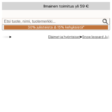
Skip
Ilmainen toimitus yli 59 €
to
main
content.
Etsi tuote, nimi, tuotemerkki...
30% julisteista & 15% kehyksistä*
▸
▸
Eläimet ja hyönteiset
Snow leopard Julis
Product