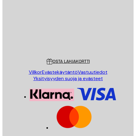
Sähköposti
LÄHETÄ
Store
Poster Store
Asiakaspalvelu
OSTA LAHJAKORTTI
Villkor
Evästekäytäntö
Vastuutiedot
Yksityisyyden suoja ja evästeet