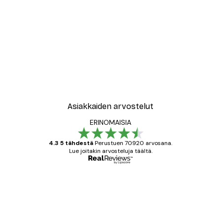
Asiakkaiden arvostelut
ERINOMAISIA
4.3 5 tähdestä
Perustuen 70920 arvosana.
Lue joitakin arvosteluja täältä.
Varmennettu ostaja
asiakkaiden
arvostelut
All good alweys