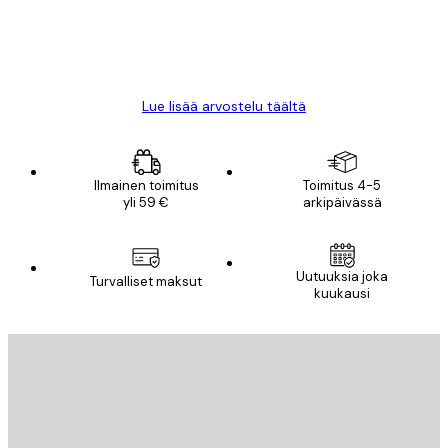
18 touko
Mika S
Lue lisää arvostelu täältä
Ilmainen toimitus
Toimitus 4-5
yli 59 €
arkipäivässä
Uutuuksia joka
Turvalliset maksut
kuukausi