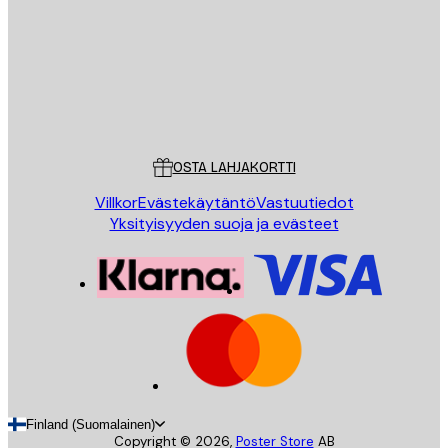
Store
Poster Store
Asiakaspalvelu
OSTA LAHJAKORTTI
Villkor
Evästekäytäntö
Vastuutiedot
Yksityisyyden suoja ja evästeet
Finland (Suomalainen)
Copyright ©
2026
,
Poster Store
AB