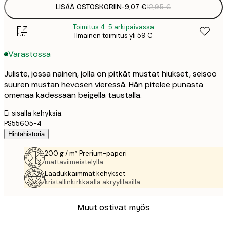
LISÄÄ OSTOSKORIIN
-
9,07 €
12,95 €
Toimitus 4-5 arkipäivässä
Ilmainen toimitus yli 59 €
Varastossa
Juliste, jossa nainen, jolla on pitkät mustat hiukset, seisoo
suuren mustan hevosen vieressä. Hän pitelee punasta
omenaa kädessään beigellä taustalla.
Ei sisällä kehyksiä.
PS55605-4
Hintahistoria
200 g / m² Prerium-paperi
mattaviimeistelyllä.
Laadukkaimmat kehykset
kristallinkirkkaalla akryylilasilla.
Muut ostivat myös