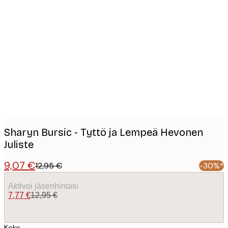
Product
images
Sharyn Bursic - Tyttö ja Lempeä Hevonen
Juliste
9,07 €
12,95 €
-30%*
Aktivoi jäsenhintasi
7,77 €
12,95 €
Koko