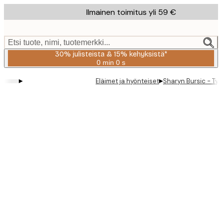
Skip
Ilmainen toimitus yli 59 €
to
main
content.
Etsi tuote, nimi, tuotemerkki...
30% julisteista & 15% kehyksistä*
0 min
0 s
Voimassa
asti:
▸
▸
Eläimet ja hyönteiset
Sharyn Bursic - Ty
2026-
08-
06