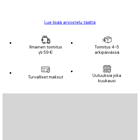
18 touko
Mika S
Lue lisää arvostelu täältä
Ilmainen toimitus
Toimitus 4-5
yli 59 €
arkipäivässä
Uutuuksia joka
Turvalliset maksut
kuukausi
Sähköposti
LÄHETÄ