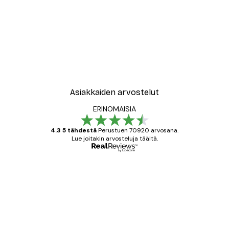
-30%*
le No2 Juliste
New York City Juliste
Alkaen 9,07 €
12,95 €
Asiakkaiden arvostelut
ERINOMAISIA
4.3 5 tähdestä
Perustuen 70920 arvosana.
Lue joitakin arvosteluja täältä.
Varmennettu ostaja
asiakkaiden
arvostelut
All good alweys