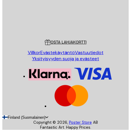
Store
Poster Store
Asiakaspalvelu
OSTA LAHJAKORTTI
Villkor
Evästekäytäntö
Vastuutiedot
Yksityisyyden suoja ja evästeet
Finland (Suomalainen)
Copyright ©
2026
,
Poster Store
AB
Fantastic Art. Happy Prices.