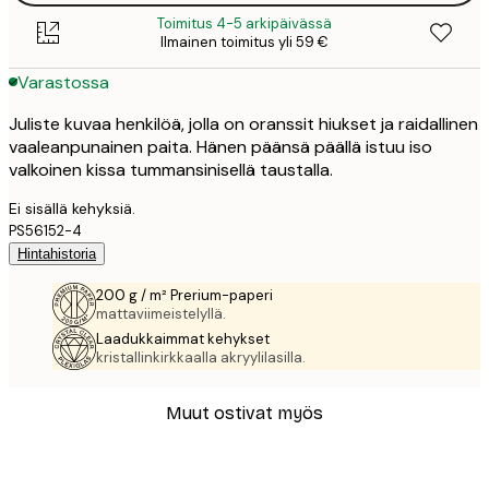
Toimitus 4-5 arkipäivässä
Ilmainen toimitus yli 59 €
Varastossa
Juliste kuvaa henkilöä, jolla on oranssit hiukset ja raidallinen
vaaleanpunainen paita. Hänen päänsä päällä istuu iso
valkoinen kissa tummansinisellä taustalla.
Ei sisällä kehyksiä.
PS56152-4
Hintahistoria
200 g / m² Prerium-paperi
mattaviimeistelyllä.
Laadukkaimmat kehykset
kristallinkirkkaalla akryylilasilla.
Muut ostivat myös