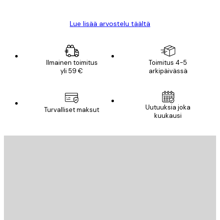
Lue lisää arvostelu täältä
Ilmainen toimitus
Toimitus 4-5
yli 59 €
arkipäivässä
Uutuuksia joka
Turvalliset maksut
kuukausi
Sähköposti
LÄHETÄ