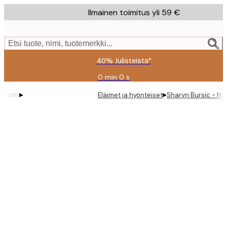
Skip
Ilmainen toimitus yli 59 €
to
main
content.
Etsi tuote, nimi, tuotemerkki...
40% Julisteista*
0 min
0 s
Voimassa
asti:
▸
▸
Eläimet ja hyönteiset
Sharyn Bursic - Nai
2026-
08-
09