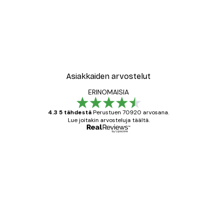
Asiakkaiden arvostelut
ERINOMAISIA
4.3 5 tähdestä
Perustuen 70920 arvosana.
Lue joitakin arvosteluja täältä.
Varmennettu ostaja
asiakkaiden
arvostelut
All good alweys
18 touko
Mika S