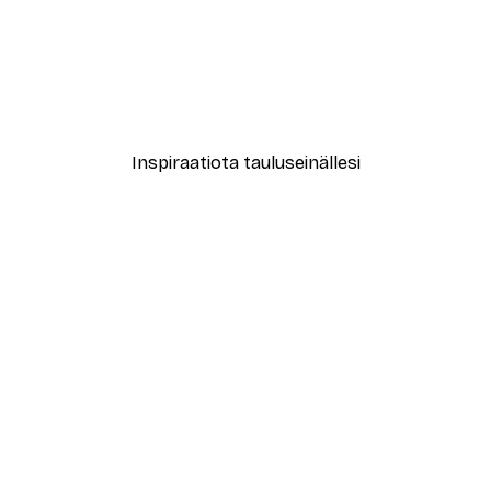
-40%*
ilvissä Juliste
Sunset at Dune Beach Juli
Alkaen 7,77 €
12,95 €
Inspiraatiota tauluseinällesi