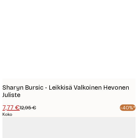
Product
images
Sharyn Bursic - Leikkisä Valkoinen Hevonen
Juliste
7,77 €
12,95 €
-40%*
Koko