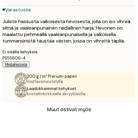
Varastossa
Juliste hassusta valkoisesta hevosesta, jolla on iso vihreä
silmä ja vaaleanpunainen raidallinen harja. Hevonen on
maalattu pehmeällä vaaleanpunaisella ja valkoisella
tummansinistä taustaa vasten, jossa on vihreitä täpliä.
Ei sisällä kehyksiä.
PS55606-4
Hintahistoria
200 g / m² Prerium-paperi
mattaviimeistelyllä.
Laadukkaimmat kehykset
kristallinkirkkaalla akryylilasilla.
Muut ostivat myös