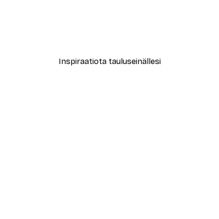
-40%*
New York City Juliste
Alkaen 7,77 €
12,95 €
Inspiraatiota tauluseinällesi