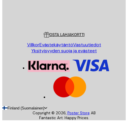
Store
Poster Store
Asiakaspalvelu
OSTA LAHJAKORTTI
Villkor
Evästekäytäntö
Vastuutiedot
Yksityisyyden suoja ja evästeet
Finland (Suomalainen)
Copyright ©
2026
,
Poster Store
AB
Fantastic Art. Happy Prices.