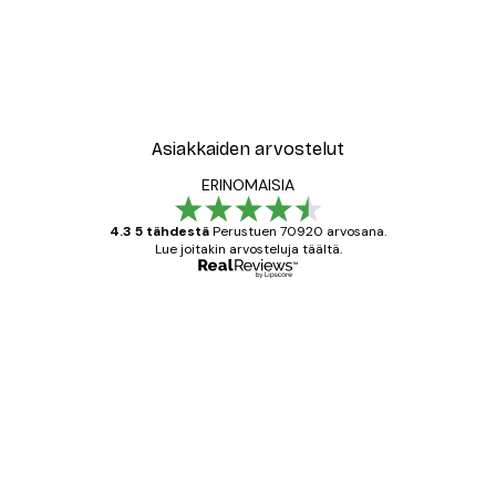
Asiakkaiden arvostelut
ERINOMAISIA
4.3 5 tähdestä
Perustuen 70920 arvosana.
Lue joitakin arvosteluja täältä.
Varmennettu ostaja
asiakkaiden
arvostelut
All good alweys
18 touko
Mika S