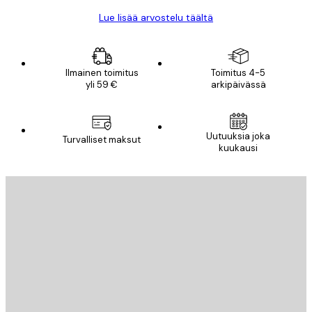
Lue lisää arvostelu täältä
Ilmainen toimitus
Toimitus 4-5
yli 59 €
arkipäivässä
Uutuuksia joka
Turvalliset maksut
kuukausi
Sähköposti
LÄHETÄ