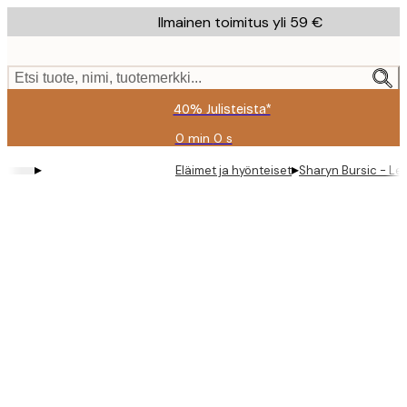
Skip
Ilmainen toimitus yli 59 €
to
main
content.
Etsi tuote, nimi, tuotemerkki...
40% Julisteista*
0 min
0 s
Voimassa
asti:
▸
▸
Eläimet ja hyönteiset
Sharyn Bursic - Le
2026-
08-
09