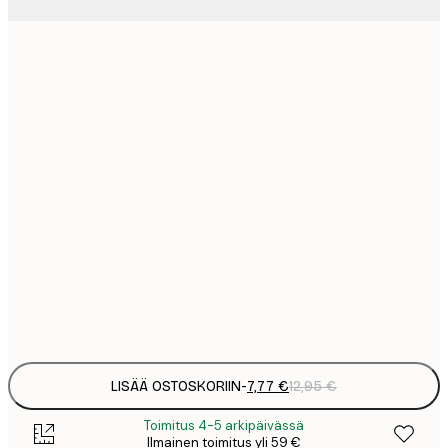
7
21x30 cm
1
12
30x40 cm
2
19
50x70 cm
3
26
70x100 cm
4
64
100x150 cm
Frame
options
LISÄÄ OSTOSKORIIN
-
7,77 €
12,95 €
Toimitus 4-5 arkipäivässä
Ilmainen toimitus yli 59 €