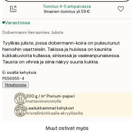
Toimitus 4-5 arkipäivässä
Ilmainen toimitus yli 59 €
Varastossa
Dobermanni Herrasmies Juliste
Tyylikäs juliste, jossa dobermann-koira on pukeutunut
hienoihin vaatteisiin. Takissa ja huivissa on kauniita
kukkakuvioita kullassa, sinisessä ja vaaleanpunaisessa.
Tausta on vihreä ja siinä näkyy suuria kukkia.
Ei sisällä kehyksiä.
PS56955-4
Hintahistoria
200 g / m² Prerium-paperi
mattaviimeistelyllä.
Laadukkaimmat kehykset
kristallinkirkkaalla akryylilasilla.
Muut ostivat myös