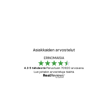
Asiakkaiden arvostelut
ERINOMAISIA
4.3 5 tähdestä
Perustuen 70920 arvosana.
Lue joitakin arvosteluja täältä.
Varmennettu ostaja
asiakkaiden
arvostelut
All good alweys