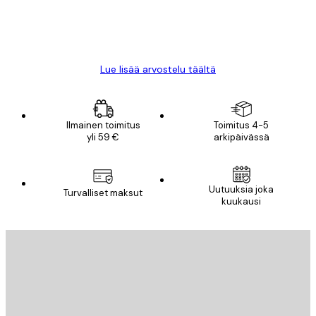
18 touko
Mika S
Lue lisää arvostelu täältä
Ilmainen toimitus
Toimitus 4-5
yli 59 €
arkipäivässä
Uutuuksia joka
Turvalliset maksut
kuukausi
Sähköposti