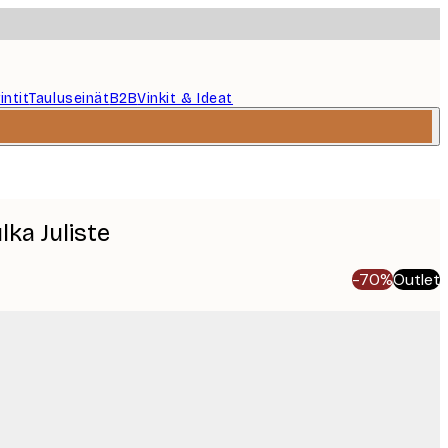
intit
Tauluseinät
B2B
Vinkit & Ideat
lka Juliste
-70%
Outlet