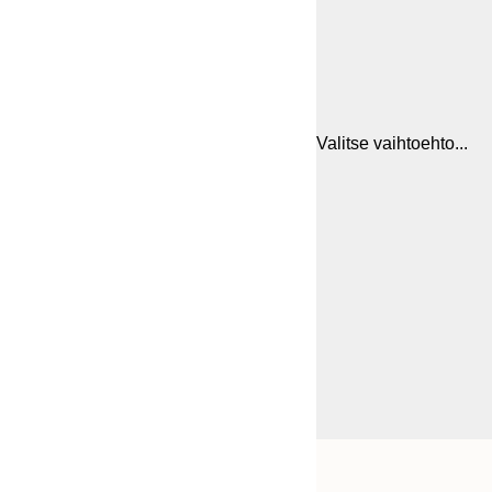
Valitse vaihtoehto...
Frame
21x30 cm