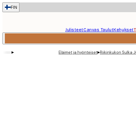
Skip
FIN
to
main
content.
Julisteet
Canvas Taulut
Kehykset
▸
▸
Eläimet ja hyönteiset
Riikinkukon Sulka J