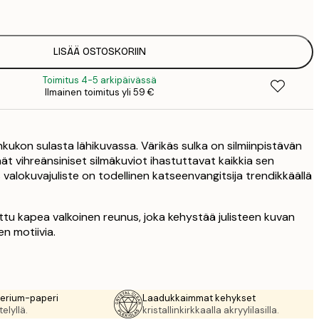
5
2
LISÄÄ OSTOSKORIIN
Toimitus 4-5 arkipäivässä
Ilmainen toimitus yli 59 €
ikinkukon sulasta lähikuvassa. Värikäs sulka on silmiinpistävän
käät vihreänsiniset silmäkuviot ihastuttavat kaikkia sen
 valokuvajuliste on todellinen katseenvangitsija trendikkäällä
ttu kapea valkoinen reunus, joka kehystää julisteen kuvan
en motiivia.
rerium-paperi
Laadukkaimmat kehykset
elyllä.
kristallinkirkkaalla akryylilasilla.