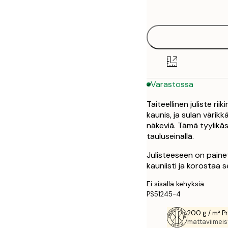
options
30x40 cm
Varastossa
Taiteellinen juliste ri
kaunis, ja sulan värik
näkeviä. Tämä tyylikäs
tauluseinällä.
Julisteeseen on paine
kauniisti ja korostaa s
Ei sisällä kehyksiä.
PS51245-4
200 g / m² P
mattaviimeist