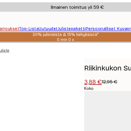
Ilmainen toimitus yli 59 €
Tarjoukset
Top-Lista
Uutuudet
Julistepaketti
Persoonalliset Kuvapr
30% julisteista & 15% kehyksistä*
0 min
0 s
Voimassa
asti:
uliste
2026-
08-
06
Riikinkukon Su
3,88 €
12,95 €
Koko