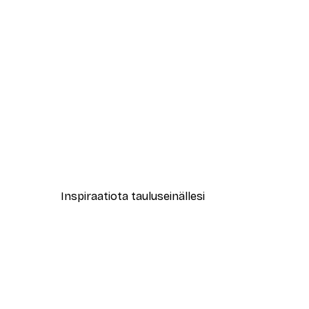
-70%
Outlet
Beiget Kaislat Juliste
Alkaen 3,88 €
12,95 €
Inspiraatiota tauluseinällesi