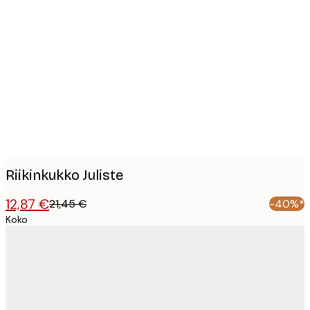
Product
images
Riikinkukko Juliste
12,87 €
21,45 €
-40%*
Koko