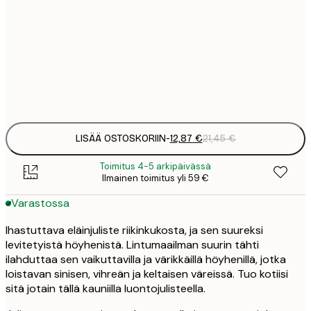
30x40 cm
2
19
50x70 cm
3
Frame
options
LISÄÄ OSTOSKORIIN
-
12,87 €
21,45 €
Toimitus 4-5 arkipäivässä
Ilmainen toimitus yli 59 €
Varastossa
Ihastuttava eläinjuliste riikinkukosta, ja sen suureksi
levitetyistä höyhenistä. Lintumaailman suurin tähti
ilahduttaa sen vaikuttavilla ja värikkäillä höyhenillä, jotka
loistavan sinisen, vihreän ja keltaisen väreissä. Tuo kotiisi
sitä jotain tällä kauniilla luontojulisteella.