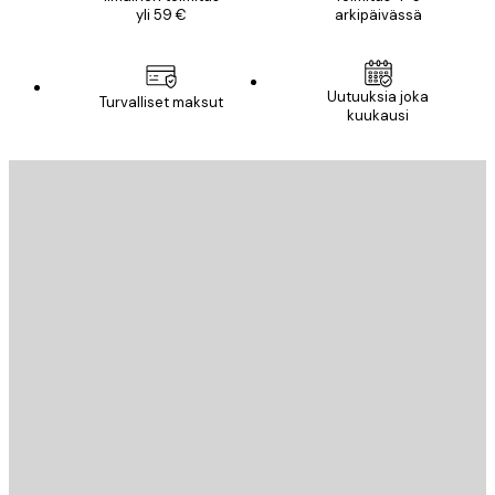
yli 59 €
arkipäivässä
Uutuuksia joka
Turvalliset maksut
kuukausi
Sähköposti
LÄHETÄ
Store
Poster Store
Asiakaspalvelu