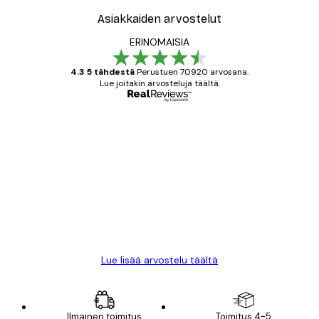
Asiakkaiden arvostelut
ERINOMAISIA
4.3 5 tähdestä
Perustuen 70920 arvosana.
Lue joitakin arvosteluja täältä.
Varmennettu ostaja
asiakkaiden
arvostelut
All good alweys
18 touko
Mika S
Lue lisää arvostelu täältä
Ilmainen toimitus
Toimitus 4-5