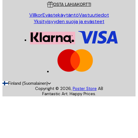
OSTA LAHJAKORTTI
Villkor
Evästekäytäntö
Vastuutiedot
Yksityisyyden suoja ja evästeet
Finland (Suomalainen)
Copyright ©
2026
,
Poster Store
AB
Fantastic Art. Happy Prices.