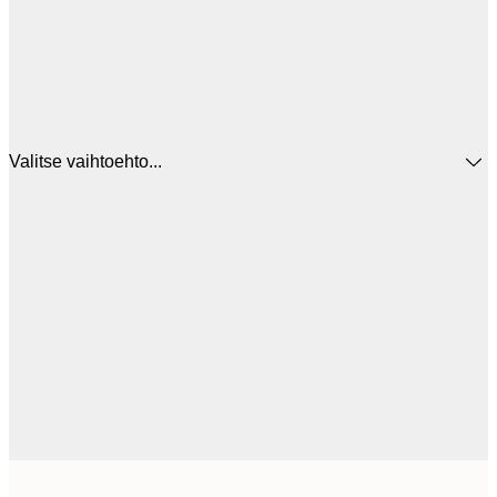
Valitse vaihtoehto...
12