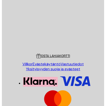
Sähköposti
LÄHETÄ
Store
Poster Store
Asiakaspalvelu
OSTA LAHJAKORTTI
Villkor
Evästekäytäntö
Vastuutiedot
Yksityisyyden suoja ja evästeet