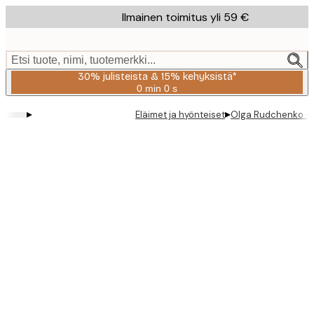
Skip
Ilmainen toimitus yli 59 €
to
main
content.
Etsi tuote, nimi, tuotemerkki...
30% julisteista & 15% kehyksistä*
0 min
0 s
Voimassa
asti:
▸
▸
Eläimet ja hyönteiset
Olga Rudchenko - 
2026-
08-
06