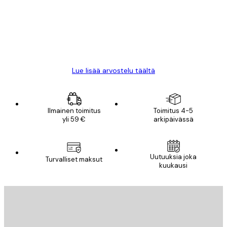
18 touko
Mika S
Lue lisää arvostelu täältä
Ilmainen toimitus
Toimitus 4-5
yli 59 €
arkipäivässä
Uutuuksia joka
Turvalliset maksut
kuukausi