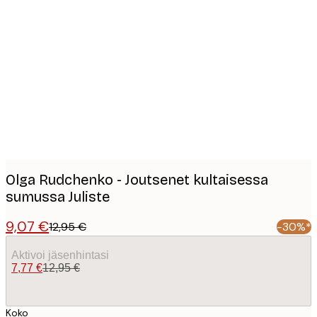
Product
images
Olga Rudchenko - Joutsenet kultaisessa
sumussa Juliste
9,07 €
12,95 €
-30%*
Aktivoi jäsenhintasi
7,77 €
12,95 €
Koko