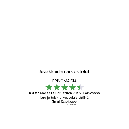
-30%*
New York City Juliste
Alkaen 9,07 €
12,95 €
Asiakkaiden arvostelut
ERINOMAISIA
4.3 5 tähdestä
Perustuen 70920 arvosana.
Lue joitakin arvosteluja täältä.
Varmennettu ostaja
asiakkaiden
arvostelut
All good alweys