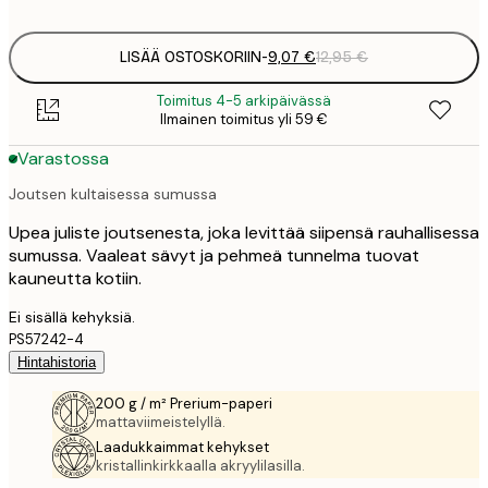
options
LISÄÄ OSTOSKORIIN
-
9,07 €
12,95 €
Toimitus 4-5 arkipäivässä
Ilmainen toimitus yli 59 €
Varastossa
Joutsen kultaisessa sumussa
Upea juliste joutsenesta, joka levittää siipensä rauhallisessa
sumussa. Vaaleat sävyt ja pehmeä tunnelma tuovat
kauneutta kotiin.
Ei sisällä kehyksiä.
PS57242-4
Hintahistoria
200 g / m² Prerium-paperi
mattaviimeistelyllä.
Laadukkaimmat kehykset
kristallinkirkkaalla akryylilasilla.