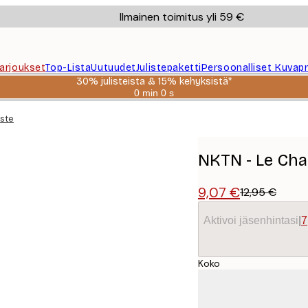
Ilmainen toimitus yli 59 €
Tarjoukset
Top-Lista
Uutuudet
Julistepaketti
Persoonalliset Kuvapr
30% julisteista & 15% kehyksistä*
0 min
0 s
Voimassa
asti:
iste
2026-
08-
06
NKTN - Le Chat
9,07 €
12,95 €
Aktivoi jäsenhintasi
|
7
Koko