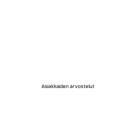
-30%*
New York City Juliste
Alkaen 9,07 €
12,95 €
Asiakkaiden arvostelut