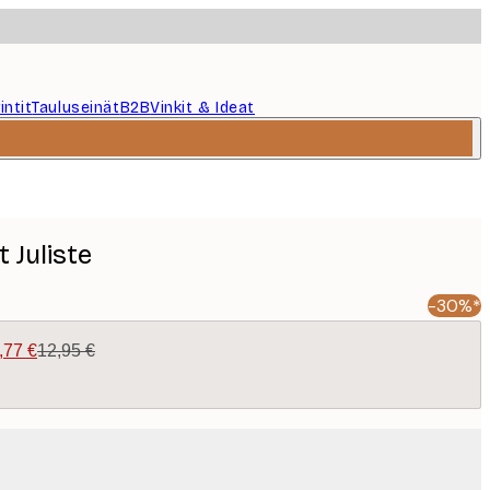
intit
Tauluseinät
B2B
Vinkit & Ideat
 Juliste
-30%*
,77 €
12,95 €