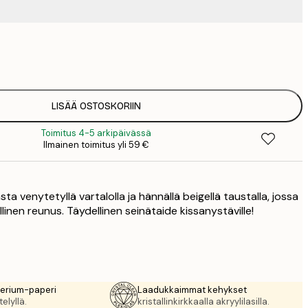
9
1
15
2
23
LISÄÄ OSTOSKORIIN
3
Toimitus 4-5 arkipäivässä
30
Ilmainen toimitus yli 59 €
4
ta venytetyllä vartalolla ja hännällä beigellä taustalla, jossa
llinen reunus. Täydellinen seinätaide kissanystäville!
rerium-paperi
Laadukkaimmat kehykset
elyllä.
kristallinkirkkaalla akryylilasilla.