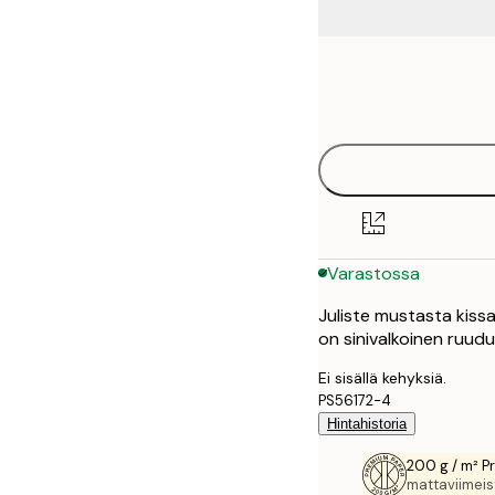
Frame
21x30 cm
options
30x40 cm
50x70 cm
70x100 cm
Varastossa
Juliste mustasta kissas
on sinivalkoinen ruudu
Ei sisällä kehyksiä.
PS56172-4
Hintahistoria
200 g / m² P
mattaviimeist