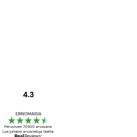
4.3
asiakkaiden
arvostelut
All good alweys
ERINOMAISIA
Perustuen 70920 arvosana.
Lue joitakin arvosteluja täältä.
18 touko