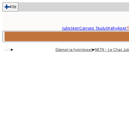
Skip
FIN
to
main
content.
Julisteet
Canvas Taulut
Kehykset
▸
▸
Eläimet ja hyönteiset
NKTN - Le Chat Jul