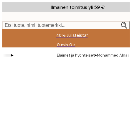
Skip
Ilmainen toimitus yli 59 €
to
main
content.
Etsi tuote, nimi, tuotemerkki...
40% Julisteista*
0 min
0 s
Voimassa
asti:
▸
▸
Eläimet ja hyönteiset
Mohammed Alnaser 
2026-
08-
09