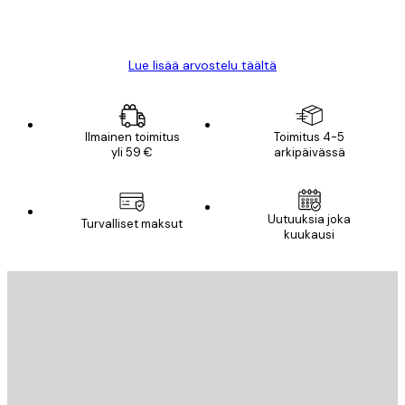
18 touko
Mika S
Lue lisää arvostelu täältä
Ilmainen toimitus
Toimitus 4-5
yli 59 €
arkipäivässä
Uutuuksia joka
Turvalliset maksut
kuukausi
Sähköposti
LÄHETÄ