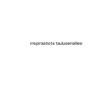
-40%*
Angela Muliani Hartojo - Leikkisä orangutanginvauva Juliste
Ohkimiko - Keittiön Tanssib
Alkaen 7,77 €
12,95 €
Inspiraatiota tauluseinällesi