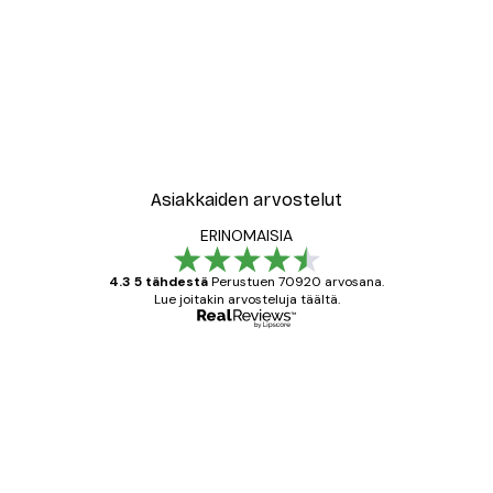
Asiakkaiden arvostelut
ERINOMAISIA
4.3 5 tähdestä
Perustuen 70920 arvosana.
Lue joitakin arvosteluja täältä.
Varmennettu ostaja
asiakkaiden
arvostelut
All good alweys