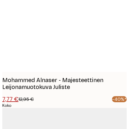
Product
images
Mohammed Alnaser - Majesteettinen
Leijonamuotokuva Juliste
7,77 €
12,95 €
-40%*
Koko