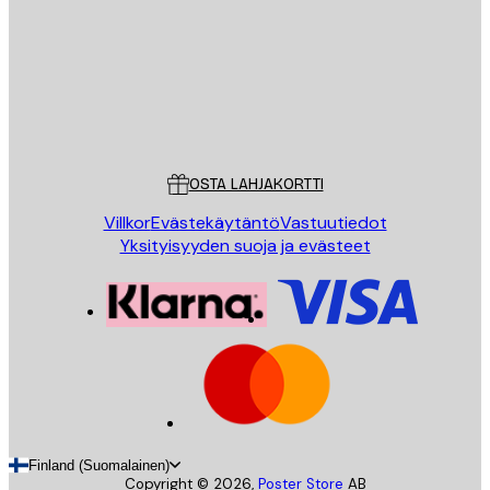
Store
Poster Store
Asiakaspalvelu
OSTA LAHJAKORTTI
Villkor
Evästekäytäntö
Vastuutiedot
Yksityisyyden suoja ja evästeet
Finland (Suomalainen)
Copyright ©
2026
,
Poster Store
AB