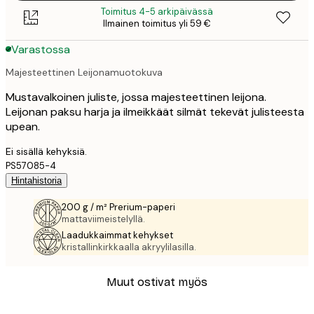
Toimitus 4-5 arkipäivässä
Ilmainen toimitus yli 59 €
Varastossa
Majesteettinen Leijonamuotokuva
Mustavalkoinen juliste, jossa majesteettinen leijona.
Leijonan paksu harja ja ilmeikkäät silmät tekevät julisteesta
upean.
Ei sisällä kehyksiä.
PS57085-4
Hintahistoria
200 g / m² Prerium-paperi
mattaviimeistelyllä.
Laadukkaimmat kehykset
kristallinkirkkaalla akryylilasilla.
Muut ostivat myös