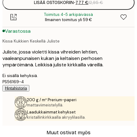
LISÄÄ OSTOSKORIIN
-
7,77 €
12,95 €
Toimitus 4-5 arkipäivässä
Ilmainen toimitus yli 59 €
Varastossa
Kissa Kukkien Keskellä Juliste
Juliste, jossa violetti kissa vihreiden lehtien,
vaaleanpunaisen kukan ja keltaisen perhosen
ympäröimänä. Leikkisä juliste kirkkailla väreillä.
Ei sisällä kehyksiä.
PS56169-4
Hintahistoria
200 g / m² Prerium-paperi
mattaviimeistelyllä.
Laadukkaimmat kehykset
kristallinkirkkaalla akryylilasilla.
Muut ostivat myös