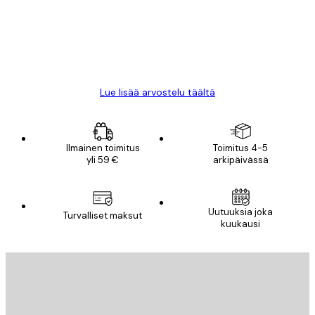
18 touko
Mika S
Lue lisää arvostelu täältä
Ilmainen toimitus
Toimitus 4-5
yli 59 €
arkipäivässä
Uutuuksia joka
Turvalliset maksut
kuukausi