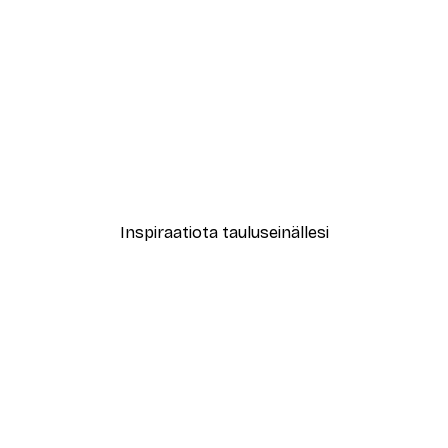
-40%*
le No2 Juliste
Muotikatu Juliste
Alkaen 7,77 €
12,95 €
Inspiraatiota tauluseinällesi