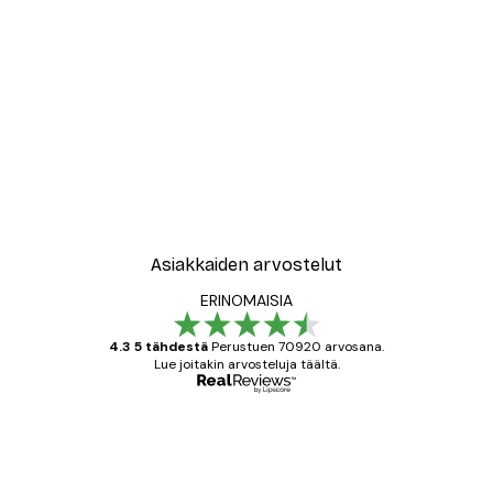
Asiakkaiden arvostelut
ERINOMAISIA
4.3 5 tähdestä
Perustuen 70920 arvosana.
Lue joitakin arvosteluja täältä.
Varmennettu ostaja
asiakkaiden
arvostelut
All good alweys