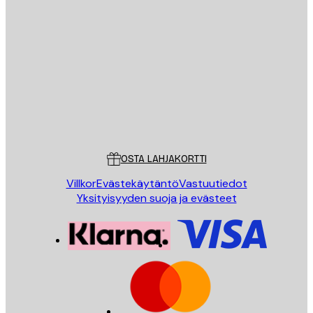
Sähköposti
LÄHETÄ
Store
Poster Store
Asiakaspalvelu
OSTA LAHJAKORTTI
Villkor
Evästekäytäntö
Vastuutiedot
Yksityisyyden suoja ja evästeet