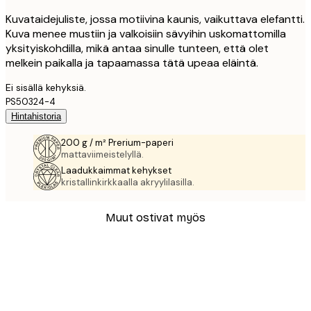
Kuvataidejuliste, jossa motiivina kaunis, vaikuttava elefantti.
Kuva menee mustiin ja valkoisiin sävyihin uskomattomilla
yksityiskohdilla, mikä antaa sinulle tunteen, että olet
melkein paikalla ja tapaamassa tätä upeaa eläintä.
Ei sisällä kehyksiä.
PS50324-4
Hintahistoria
200 g / m² Prerium-paperi
mattaviimeistelyllä.
Laadukkaimmat kehykset
kristallinkirkkaalla akryylilasilla.
Muut ostivat myös