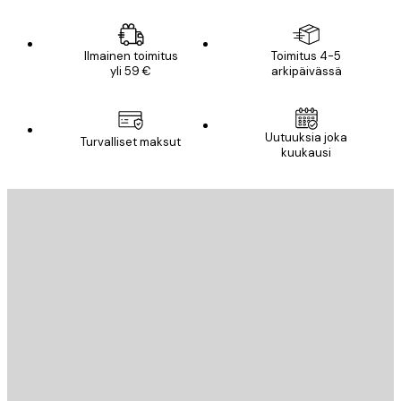
Ilmainen toimitus
Toimitus 4-5
yli 59 €
arkipäivässä
Uutuuksia joka
Turvalliset maksut
kuukausi
Sähköposti
LÄHETÄ