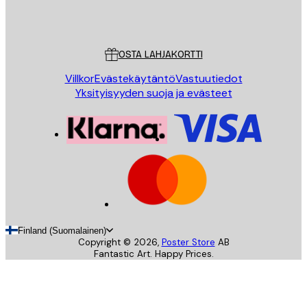
Store
Poster Store
Asiakaspalvelu
OSTA LAHJAKORTTI
Villkor
Evästekäytäntö
Vastuutiedot
Yksityisyyden suoja ja evästeet
Finland (Suomalainen)
Copyright ©
2026
,
Poster Store
AB
Fantastic Art. Happy Prices.