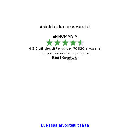
Asiakkaiden arvostelut
ERINOMAISIA
4.3 5 tähdestä
Perustuen 70920 arvosana.
Lue joitakin arvosteluja täältä.
Varmennettu ostaja
asiakkaiden
arvostelut
All good alweys
18 touko
Mika S
Lue lisää arvostelu täältä