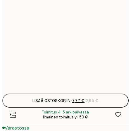
7
21x30 cm
1
12
30x40 cm
2
16
40x50 cm
2
19
50x70 cm
3
26
70x100 cm
4
Frame
options
LISÄÄ OSTOSKORIIN
-
7,77 €
12,95 €
Toimitus 4-5 arkipäivässä
Ilmainen toimitus yli 59 €
Varastossa