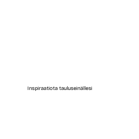
-30%*
Leopardi Juliste
Alkaen 15,02 €
21,45 €
Inspiraatiota tauluseinällesi