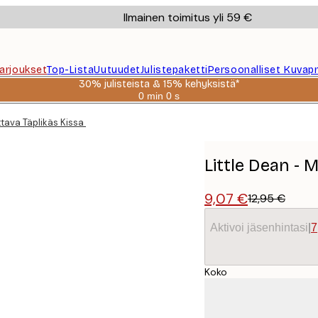
Ilmainen toimitus yli 59 €
Tarjoukset
Top-Lista
Uutuudet
Julistepaketti
Persoonalliset Kuvapr
30% julisteista & 15% kehyksistä*
0 min
0 s
Voimassa
asti:
ttava Täplikäs Kissa Juliste
2026-
08-
06
Little Dean - M
9,07 €
12,95 €
Aktivoi jäsenhintasi
|
7
Koko