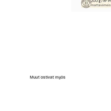
200 g / m² P
mattaviimeist
Muut ostivat myös