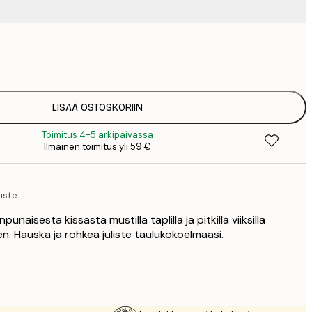
9
1
15
2
19
LISÄÄ OSTOSKORIIN
2
Toimitus 4-5 arkipäivässä
19
Ilmainen toimitus yli 59 €
2
23
3
iste
30
4
unaisesta kissasta mustilla täplillä ja pitkillä viiksillä
75
n. Hauska ja rohkea juliste taulukokoelmaasi.