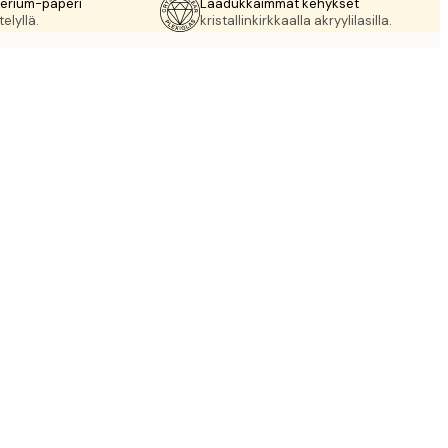
rerium-paperi
Laadukkaimmat kehykset
elyllä.
kristallinkirkkaalla akryylilasilla.