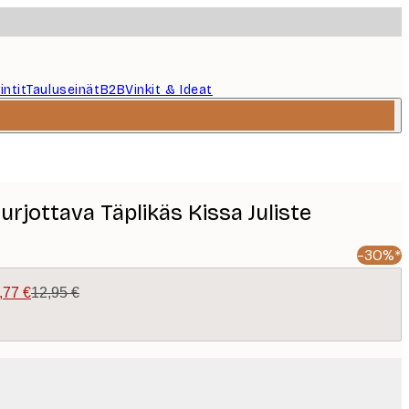
intit
Tauluseinät
B2B
Vinkit & Ideat
urjottava Täplikäs Kissa Juliste
-30%*
,77 €
12,95 €