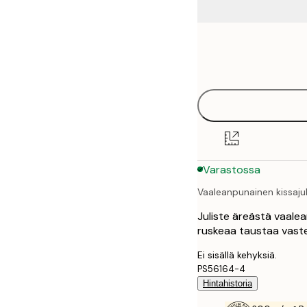
Frame
21x30 cm
options
30x40 cm
40x50 cm
50x50 cm
Varastossa
50x70 cm
Vaaleanpunainen kissajul
70x100 cm
Juliste äreästä vaaleanp
100x150 cm
ruskeaa taustaa vaste
Ei sisällä kehyksiä.
PS56164-4
Hintahistoria