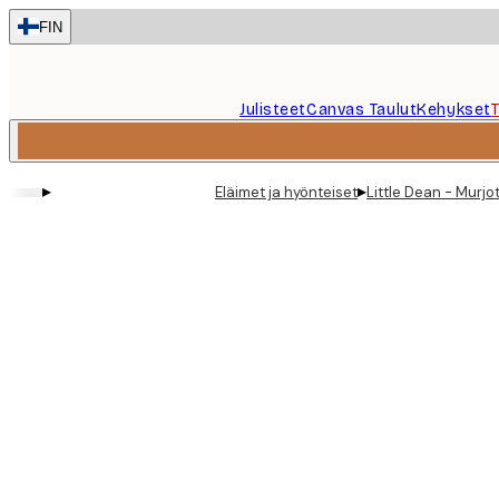
Skip
FIN
to
main
content.
Julisteet
Canvas Taulut
Kehykset
▸
▸
Eläimet ja hyönteiset
Little Dean - Murjo