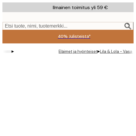
Skip
Ilmainen toimitus yli 59 €
to
main
content.
Etsi tuote, nimi, tuotemerkki...
40% Julisteista*
▸
▸
Eläimet ja hyönteiset
Lila & Lola - Vasa 