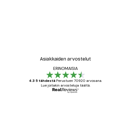
-40%*
le No2 Juliste
New York City Juliste
Alkaen 7,77 €
12,95 €
Asiakkaiden arvostelut
ERINOMAISIA
4.3 5 tähdestä
Perustuen 70920 arvosana.
Lue joitakin arvosteluja täältä.
Varmennettu ostaja
asiakkaiden
arvostelut
All good alweys