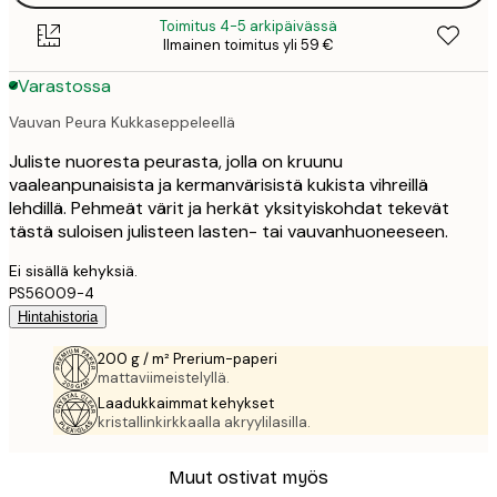
Toimitus 4-5 arkipäivässä
Ilmainen toimitus yli 59 €
Varastossa
Vauvan Peura Kukkaseppeleellä
Juliste nuoresta peurasta, jolla on kruunu
vaaleanpunaisista ja kermanvärisistä kukista vihreillä
lehdillä. Pehmeät värit ja herkät yksityiskohdat tekevät
tästä suloisen julisteen lasten- tai vauvanhuoneeseen.
Ei sisällä kehyksiä.
PS56009-4
Hintahistoria
200 g / m² Prerium-paperi
mattaviimeistelyllä.
Laadukkaimmat kehykset
kristallinkirkkaalla akryylilasilla.
Muut ostivat myös