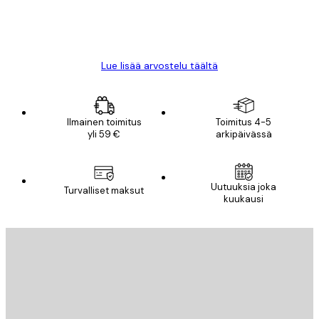
18 touko
Mika S
Lue lisää arvostelu täältä
Ilmainen toimitus
Toimitus 4-5
yli 59 €
arkipäivässä
Uutuuksia joka
Turvalliset maksut
kuukausi
Sähköposti