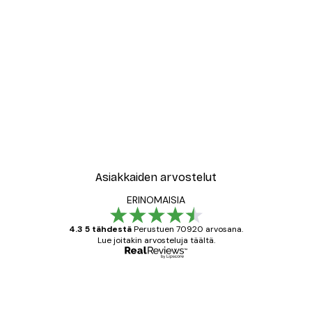
Asiakkaiden arvostelut
ERINOMAISIA
4.3 5 tähdestä
Perustuen 70920 arvosana.
Lue joitakin arvosteluja täältä.
Varmennettu ostaja
asiakkaiden
arvostelut