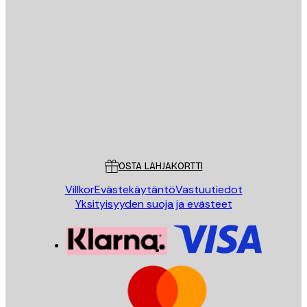
Sähköposti
LÄHETÄ
Store
Poster Store
Asiakaspalvelu
OSTA LAHJAKORTTI
Villkor
Evästekäytäntö
Vastuutiedot
Yksityisyyden suoja ja evästeet