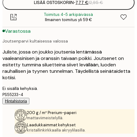
LISÄÄ OSTOSKORIIN
-
7,77 €
12,95 €
Toimitus 4-5 arkipäivässä
Ilmainen toimitus yli 59 €
Varastossa
Joutsenparvi kultaisessa valossa
Juliste, jossa on joukko joutsenia lentämässä
vaaleansinisen ja oranssin taivaan poikki. Joutsenet on
esitetty tummina siluetteina siivet levällään, luoden
rauhallisen ja tyynen tunnelman. Täydellistä seinätaidetta
kotiisi.
Ei sisällä kehyksiä.
PS55233-4
Hintahistoria
200 g / m² Prerium-paperi
mattaviimeistelyllä.
Laadukkaimmat kehykset
kristallinkirkkaalla akryylilasilla.