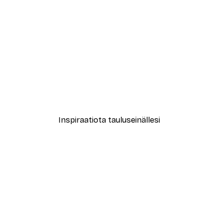
-40%*
vat Kukat Juliste
Abstrakti beige marmori N
Alkaen 12,87 €
21,45 €
Inspiraatiota tauluseinällesi