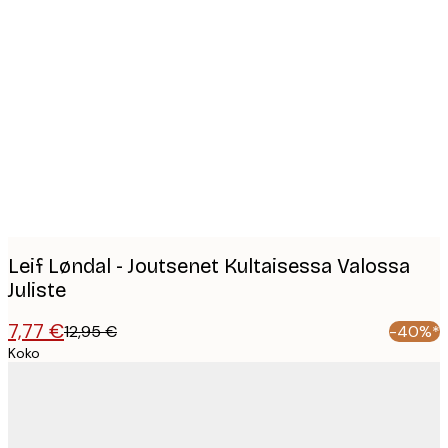
Product
images
Leif Løndal - Joutsenet Kultaisessa Valossa
Juliste
7,77 €
12,95 €
-40%*
Koko