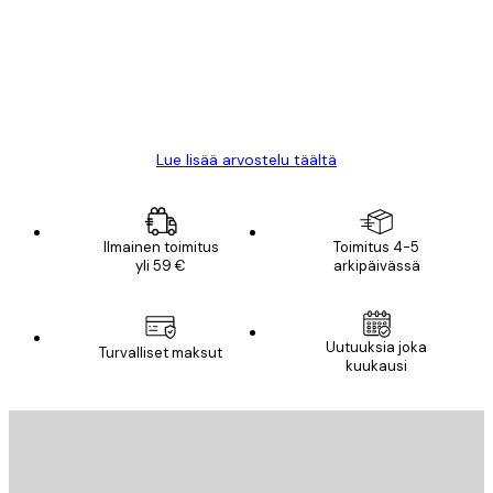
All good alweys
18 touko
Mika S
Lue lisää arvostelu täältä
Ilmainen toimitus
Toimitus 4-5
yli 59 €
arkipäivässä
Uutuuksia joka
Turvalliset maksut
kuukausi