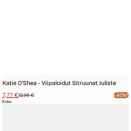
Product
images
Katie O'Shea - Viipaloidut Sitruunat Juliste
7,77 €
12,95 €
-40%*
Koko