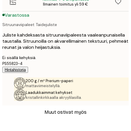
Ilmainen toimitus yli 59 €
Varastossa
Sitruunaviipaleet Taidejuliste
Juliste kahdeksasta sitruunaviipaleesta vaaleanpunaisella
taustalla. Sitruunoilla on akvarellimainen tekstuuri, pehmeät
reunat ja valon heijastuksia.
Ei sisällä kehyksiä.
PS55823-4
Hintahistoria
200 g / m² Prerium-paperi
mattaviimeistelyllä.
Laadukkaimmat kehykset
kristallinkirkkaalla akryylilasilla.
Muut ostivat myös