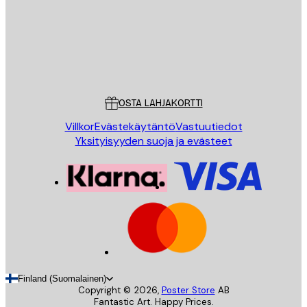
Store
Poster Store
Asiakaspalvelu
OSTA LAHJAKORTTI
Villkor
Evästekäytäntö
Vastuutiedot
Yksityisyyden suoja ja evästeet
Finland (Suomalainen)
Copyright ©
2026
,
Poster Store
AB
Fantastic Art. Happy Prices.