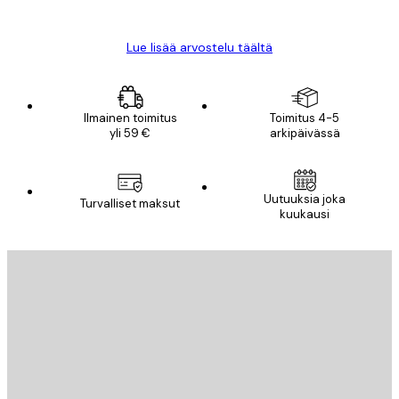
Mika S
Lue lisää arvostelu täältä
Ilmainen toimitus
Toimitus 4-5
yli 59 €
arkipäivässä
Uutuuksia joka
Turvalliset maksut
kuukausi
Sähköposti
LÄHETÄ