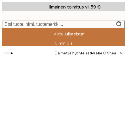
Skip
Ilmainen toimitus yli 59 €
to
main
content.
Etsi tuote, nimi, tuotemerkki...
40% Julisteista*
0 min
0 s
Voimassa
asti:
▸
▸
Eläimet ja hyönteiset
Katie O'Shea - Viip
2026-
08-
09