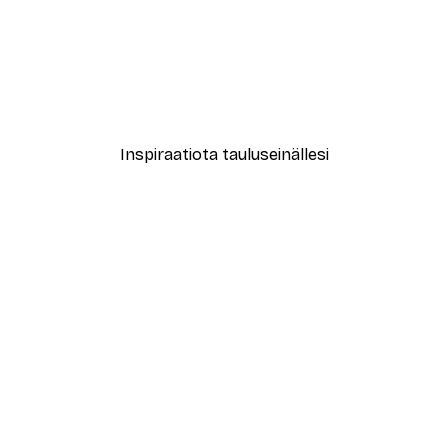
-40%*
mbrace Juliste
Valencia Appelsiinit Juliste
Alkaen 7,77 €
12,95 €
Inspiraatiota tauluseinällesi