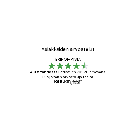
Asiakkaiden arvostelut
ERINOMAISIA
4.3 5 tähdestä
Perustuen 70920 arvosana.
Lue joitakin arvosteluja täältä.
Varmennettu ostaja
asiakkaiden
arvostelut
All good alweys
18 touko