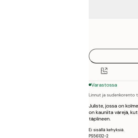
Frame
50x50 cm
options
Varastossa
Linnut ja sudenkorento t
Juliste, jossa on kolm
on kauniita värejä, kut
täplineen.
Ei sisällä kehyksiä.
PS56132-2