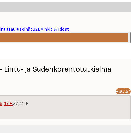
intit
Tauluseinät
B2B
Vinkit & Ideat
 - Lintu- ja Sudenkorentotutkielma
-30%*
6,47 €
27,45 €