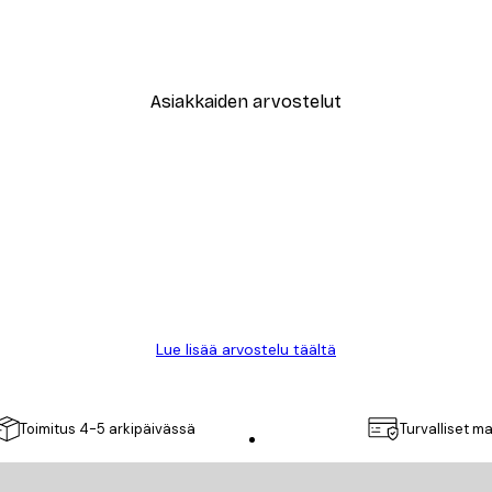
New York City Juliste
Alkaen 9,07 €
12,95 €
Asiakkaiden arvostelut
Lue lisää arvostelu täältä
Toimitus 4-5 arkipäivässä
Turvalliset m