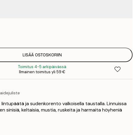
19
2
LISÄÄ OSTOSKORIIN
Toimitus 4-5 arkipäivässä
Ilmainen toimitus yli 59 €
aidejuliste
e lintupäätä ja sudenkorento valkoisella taustalla. Linnuissa
en sinisiä, keltaisia, mustia, ruskeita ja harmaita höyheniä