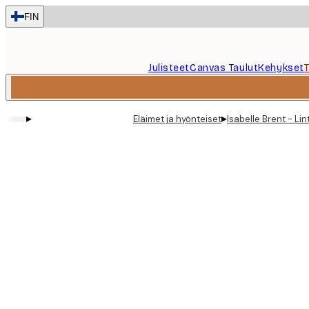
Skip
FIN
to
main
content.
Julisteet
Canvas Taulut
Kehykset
▸
▸
Eläimet ja hyönteiset
Isabelle Brent - Li