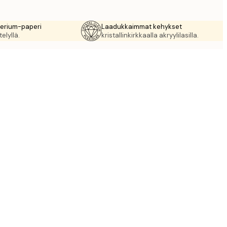
rerium-paperi
Laadukkaimmat kehykset
elyllä.
kristallinkirkkaalla akryylilasilla.