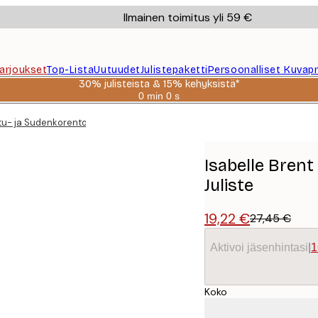
Ilmainen toimitus yli 59 €
Tarjoukset
Top-Lista
Uutuudet
Julistepaketti
Persoonalliset Kuvapr
30% julisteista & 15% kehyksistä*
0 min
0 s
Voimassa
asti:
ntu- ja Sudenkorentotutkielma Juliste
2026-
08-
06
Isabelle Brent
Juliste
19,22 €
27,45 €
Aktivoi jäsenhintasi
|
1
Koko