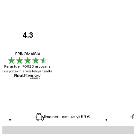
4.3
asiakkaiden
arvostelut
All good alweys
ERINOMAISIA
Perustuen 70920 arvosana.
Lue joitakin arvosteluja täältä.
18 touko
Mika S
Ilmainen toimitus yli 59 €