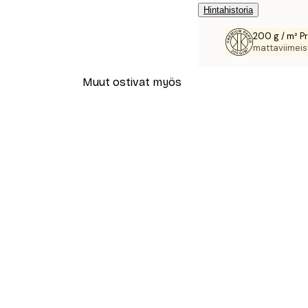
Hintahistoria
200 g / m² P
mattaviimeist
Muut ostivat myös