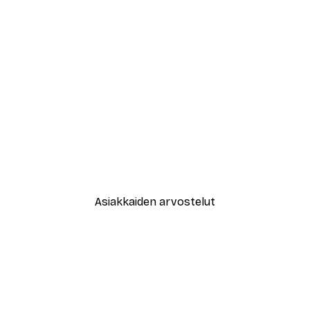
-40%*
Abstrakti beige marmori No1-ju
Alkaen 12,87 €
21,45 €
Asiakkaiden arvostelut