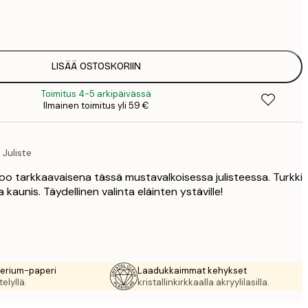
7
1
12
2
16
LISÄÄ OSTOSKORIIN
2
Toimitus 4-5 arkipäivässä
16
Ilmainen toimitus yli 59 €
2
19
3
 Juliste
26
4
oo tarkkaavaisena tässä mustavalkoisessa julisteessa. Turkki
64
 kaunis. Täydellinen valinta eläinten ystäville!
rerium-paperi
Laadukkaimmat kehykset
elyllä.
kristallinkirkkaalla akryylilasilla.