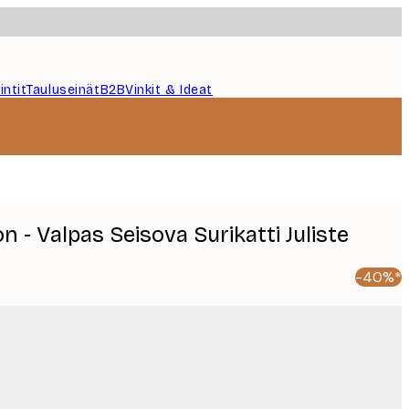
intit
Tauluseinät
B2B
Vinkit & Ideat
n - Valpas Seisova Surikatti Juliste
-40%*