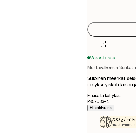
Frame
21x30 cm
options
30x40 cm
40x50 cm
50x50 cm
Varastossa
50x70 cm
Mustavalkoinen Surikatti
70x100 cm
Suloinen meerkat seis
100x150 cm
on yksityiskohtainen ja
Ei sisällä kehyksiä.
PS57083-4
Hintahistoria
200 g / m² P
mattaviimeist