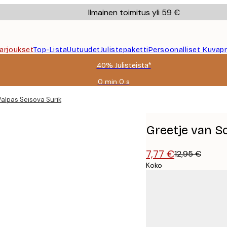
Ilmainen toimitus yli 59 €
Tarjoukset
Top-Lista
Uutuudet
Julistepaketti
Persoonalliset Kuvapr
40% Julisteista*
0 min
0 s
Voimassa
asti:
alpas Seisova Surikatti Juliste
2026-
08-
09
Greetje van So
7,77 €
12,95 €
Koko