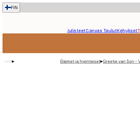
Skip
FIN
to
main
content.
Julisteet
Canvas Taulut
Kehykset
▸
▸
Eläimet ja hyönteiset
Greetje van Son - V