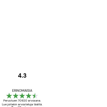
4.3
asiakkaiden
arvostelut
All good alweys
ERINOMAISIA
Perustuen 70920 arvosana.
Lue joitakin arvosteluja täältä.