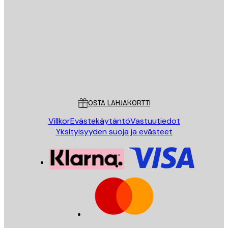
Sähköposti
LÄHETÄ
Store
Poster Store
Asiakaspalvelu
OSTA LAHJAKORTTI
Villkor
Evästekäytäntö
Vastuutiedot
Yksityisyyden suoja ja evästeet