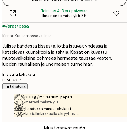
Toimitus 4-5 arkipäivässä
Ilmainen toimitus yli 59 €
Varastossa
Kissat Kuutamossa Juliste
Juliste kahdesta kissasta, jotka istuvat yhdessä ja
katselevat kuunsirppiä ja tähtiä. Kissat on kuvattu
mustavalkoisina pehmeää harmaata taustaa vasten,
luoden rauhallisen ja unelmaisen tunnelman.
Ei sisällä kehyksiä.
PS56162-4
Hintahistoria
200 g / m² Prerium-paperi
mattaviimeistelyllä.
Laadukkaimmat kehykset
kristallinkirkkaalla akryylilasilla.
Muut ostivat myös