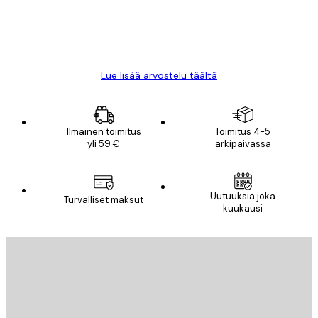
18 touko
Mika S
Lue lisää arvostelu täältä
Ilmainen toimitus
Toimitus 4-5
yli 59 €
arkipäivässä
Uutuuksia joka
Turvalliset maksut
kuukausi