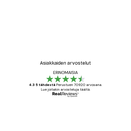
-30%*
ori No2-juliste
Leopardi Juliste
Alkaen 15,02 €
21,45 €
Asiakkaiden arvostelut
ERINOMAISIA
4.3 5 tähdestä
Perustuen 70920 arvosana.
Lue joitakin arvosteluja täältä.
Varmennettu ostaja
asiakkaiden
arvostelut
All good alweys