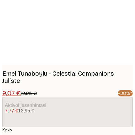
Product
images
Emel Tunaboylu - Celestial Companions
Juliste
9,07 €
12,95 €
-30%*
Aktivoi jäsenhintasi
7,77 €
12,95 €
Koko