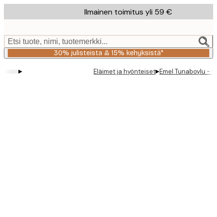
Skip
Ilmainen toimitus yli 59 €
to
main
content.
Etsi tuote, nimi, tuotemerkki...
30% julisteista & 15% kehyksistä*
▸
▸
Eläimet ja hyönteiset
Emel Tunaboylu - C