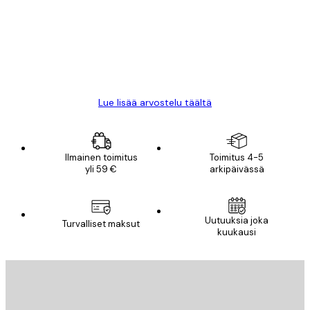
All good alweys
18 touko
Mika S
Lue lisää arvostelu täältä
Ilmainen toimitus
Toimitus 4-5
yli 59 €
arkipäivässä
Uutuuksia joka
Turvalliset maksut
kuukausi