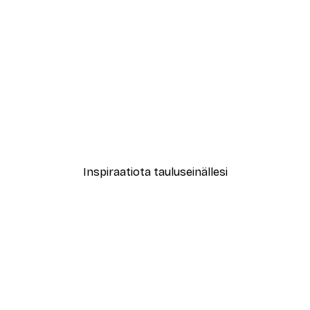
-30%*
le No2 Juliste
Muotikatu Juliste
Alkaen 9,07 €
12,95 €
Inspiraatiota tauluseinällesi