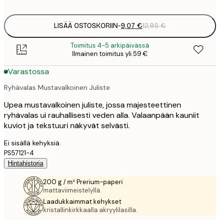
options
LISÄÄ OSTOSKORIIN
-
9,07 €
12,95 €
Toimitus 4-5 arkipäivässä
Ilmainen toimitus yli 59 €
Varastossa
Ryhävalas Mustavalkoinen Juliste
Upea mustavalkoinen juliste, jossa majesteettinen
ryhävalas ui rauhallisesti veden alla. Valaanpään kauniit
kuviot ja tekstuuri näkyvät selvästi.
Ei sisällä kehyksiä.
PS57121-4
Hintahistoria
200 g / m² Prerium-paperi
mattaviimeistelyllä.
Laadukkaimmat kehykset
kristallinkirkkaalla akryylilasilla.