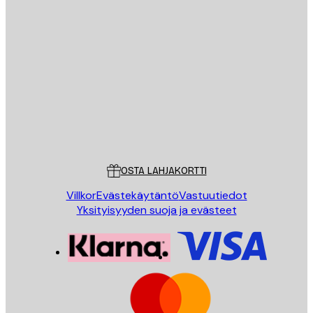
Sähköposti
LÄHETÄ
Store
Poster Store
Asiakaspalvelu
OSTA LAHJAKORTTI
Villkor
Evästekäytäntö
Vastuutiedot
Yksityisyyden suoja ja evästeet