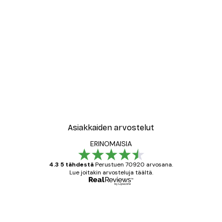
Asiakkaiden arvostelut
ERINOMAISIA
4.3 5 tähdestä
Perustuen 70920 arvosana.
Lue joitakin arvosteluja täältä.
Varmennettu ostaja
asiakkaiden
arvostelut