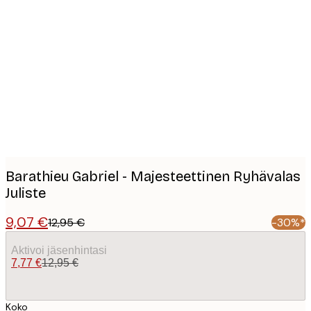
Product
images
Barathieu Gabriel - Majesteettinen Ryhävalas
Juliste
9,07 €
12,95 €
-30%*
Aktivoi jäsenhintasi
7,77 €
12,95 €
Koko