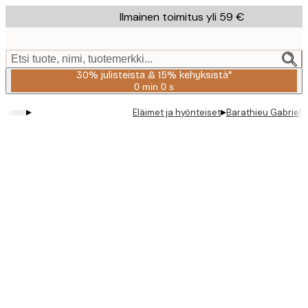
Skip
Ilmainen toimitus yli 59 €
to
main
content.
Etsi tuote, nimi, tuotemerkki...
30% julisteista & 15% kehyksistä*
0 min
0 s
Voimassa
asti:
▸
▸
Eläimet ja hyönteiset
Barathieu Gabriel 
2026-
08-
06