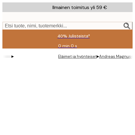
Skip
Ilmainen toimitus yli 59 €
to
main
content.
Etsi tuote, nimi, tuotemerkki...
40% Julisteista*
0 min
0 s
Voimassa
asti:
▸
▸
Eläimet ja hyönteiset
Andreas Magnusson
2026-
08-
09