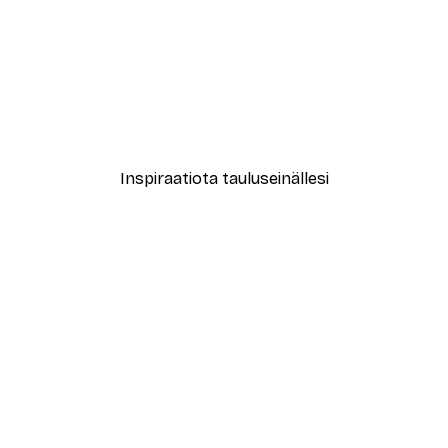
-40%*
New York City Juliste
Alkaen 7,77 €
12,95 €
Inspiraatiota tauluseinällesi