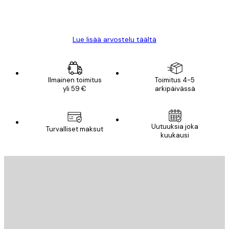
18 touko
Mika S
Lue lisää arvostelu täältä
Ilmainen toimitus
Toimitus 4-5
yli 59 €
arkipäivässä
Uutuuksia joka
Turvalliset maksut
kuukausi
Sähköposti