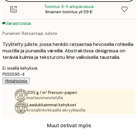
Toimitus 4-5 arkipäivässä
Ilmainen toimitus yli 59 €
Varastossa
Punainen Ratsastaja Juliste
Tyylitelty juliste, jossa henkilö ratsastaa hevosella rohkeilla
mustilla ja punaisilla väreillä. Abstraktissa designissa on
teräviä kulmia ja teksturoitu ilme valkoisella taustalla.
Ei sisällä kehyksiä.
PS55595-4
Hintahistoria
200 g / m² Prerium-paperi
mattaviimeistelyllä.
Laadukkaimmat kehykset
kristallinkirkkaalla akryylilasilla.
Muut ostivat myös