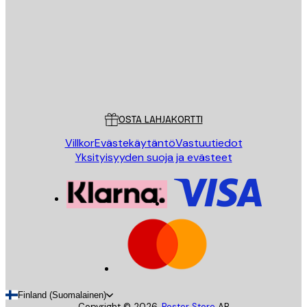
LÄHETÄ
Store
Poster Store
Asiakaspalvelu
OSTA LAHJAKORTTI
Villkor
Evästekäytäntö
Vastuutiedot
Yksityisyyden suoja ja evästeet
Finland (Suomalainen)
Copyright ©
2026
,
Poster Store
AB