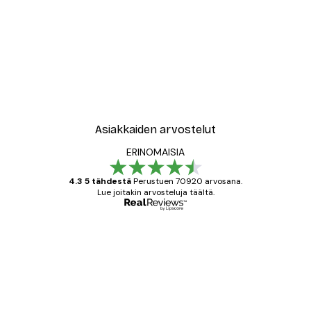
Asiakkaiden arvostelut
ERINOMAISIA
4.3 5 tähdestä
Perustuen 70920 arvosana.
Lue joitakin arvosteluja täältä.
Varmennettu ostaja
asiakkaiden
arvostelut
All good alweys