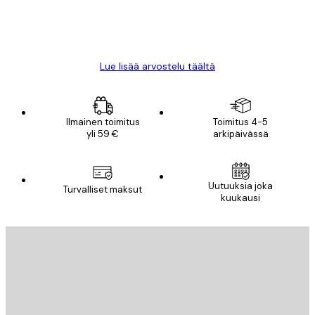
18 touko
Mika S
Lue lisää arvostelu täältä
Ilmainen toimitus
Toimitus 4-5
yli 59 €
arkipäivässä
Uutuuksia joka
Turvalliset maksut
kuukausi
Sähköposti