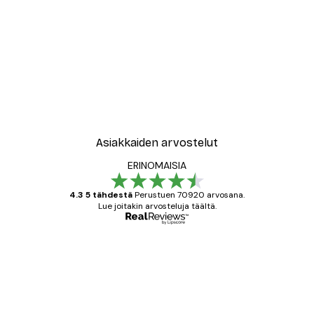
Asiakkaiden arvostelut
ERINOMAISIA
4.3 5 tähdestä
Perustuen 70920 arvosana.
Lue joitakin arvosteluja täältä.
Varmennettu ostaja
asiakkaiden
arvostelut
All good alweys