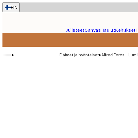
Skip
FIN
to
main
content.
Julisteet
Canvas Taulut
Kehykset
▸
▸
Eläimet ja hyönteiset
Alfred Forns - Lumi