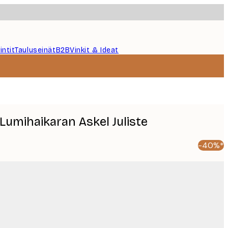
intit
Tauluseinät
B2B
Vinkit & Ideat
 Lumihaikaran Askel Juliste
-40%*