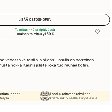
1
12
2
16
LISÄÄ OSTOSKORIIN
2
Toimitus 4-5 arkipäivässä
19
Ilmainen toimitus yli 59 €
3
26
4
64
o vedessä keltaisilla jaloillaan. Linnulla on pörröinen
usta nokka. Kaunis juliste, joka tuo rauhaa kotiin.
rerium-paperi
Laadukkaimmat kehykset
elyllä.
kristallinkirkkaalla akryylilasilla.