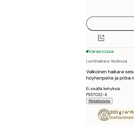
options
30x40 cm
40x50 cm
50x70 cm
Varastossa
70x100 cm
Lumihaikara Vedessä
100x150 cm
Valkoinen haikara seiso
höyhenpeite ja pitkä m
Ei sisällä kehyksiä.
PS57022-4
Hintahistoria
200 g / m² P
mattaviimeist