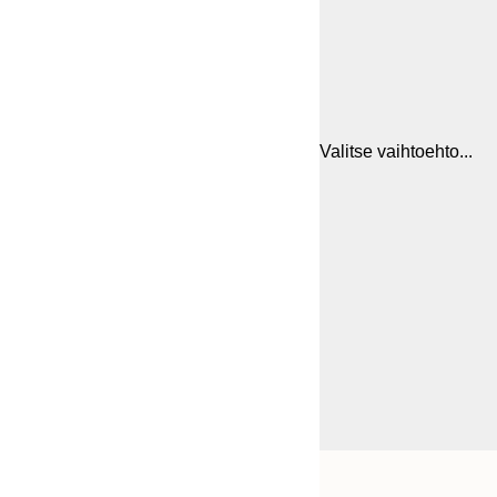
Valitse vaihtoehto...
Frame
21x30 cm