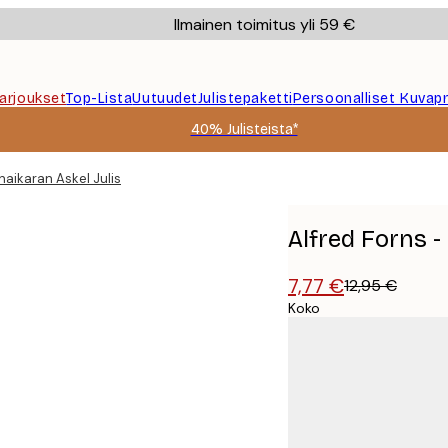
Ilmainen toimitus yli 59 €
Tarjoukset
Top-Lista
Uutuudet
Julistepaketti
Persoonalliset Kuvapr
40% Julisteista*
haikaran Askel Juliste
Alfred Forns -
7,77 €
12,95 €
Koko