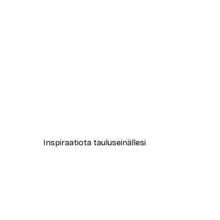
-40%*
Muotikatu Juliste
Alkaen 7,77 €
12,95 €
Inspiraatiota tauluseinällesi